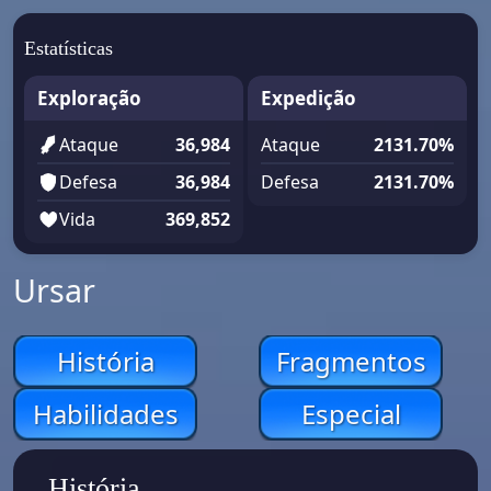
Estatísticas
Exploração
Expedição
Ataque
36,984
Ataque
2131.70%
Defesa
36,984
Defesa
2131.70%
Vida
369,852
Ursar
História
Fragmentos
Habilidades
Especial
História