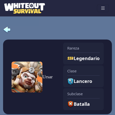
Rareza
Legendario
Clase
Ursar
Lancero
Subclase
Batalla