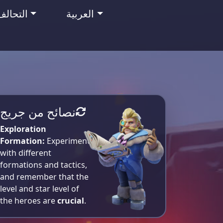
العربية
التحالف
نصائح من جريج
Exploration
Formation:
Experiment
with different
formations and tactics,
and remember that the
level and star level of
the heroes are
crucial
.