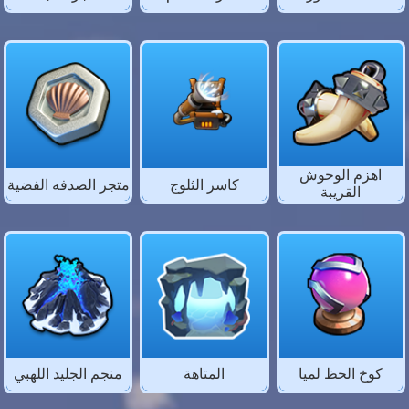
اهزم الوحوش
كاسر الثلوج
متجر الصدفه الفضية
القريبة
كوخ الحظ لميا
المتاهة
منجم الجليد اللهبي