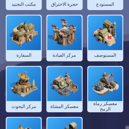
المستودع
حجرة الاحتراق
مكتب التجنيد
المستوصف
مركز القيادة
السفارة
معسكر رماة
معسكر المشاة
مركز البحوث
الرمح