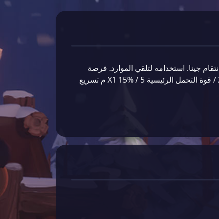
ام جينا. استخدامه لتلقي الموارد. فرصة
الحصول على: 100 جوهرةX1 20% / 10 جواهرX(1-3) 50% / قوة التحمل الرئيسية X1 15% / 5 م تسريع