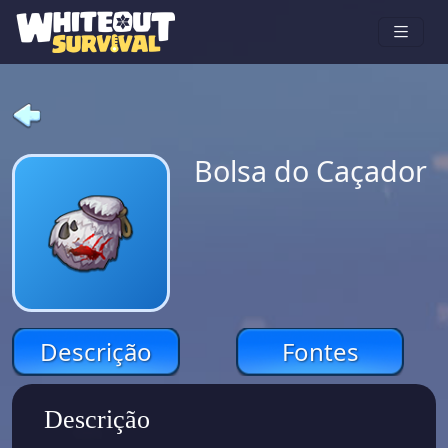
Bolsa do Caçador
Descrição
Fontes
Descrição