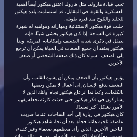
تحب قيادة هارولد. مثل هارولد اعتنق هيكتور أيضاً أهمية
العسكرية والقوة. في المقابل، قد استسلمت بلدة هيكتور
للجليد والثلوج منذ فترة طويلة.
جلبت قوة هيكتور الاستثنائية ومهاراته ومواهبه له شهرة
كبيرة في الساحة. إذا كان هيكتور يخشى شيئًا، فإنه
يتمثل في ذكرى شبابه الضعيف وإمكانياته المربكة. وبدأ
هيكتور يعتقد أن جميع الصعاب في الحياة يمكن أن ترجع
إلى الضعف - سواء كان ذلك ضعفه الشخصي أو ضعف
الآخرين.
يؤمن هيكتور بأن الضعف يمكن أن يشوه القلب، وأن
الضعف يدفع الإنسان إلى أعمال لا يمكن وصفها
بالكلمات. وكما نما انزعاج هيكتور تجاه أولئك الذين لا
يشاركون في فكر هيكتور حتى حدثت كارثة تجعله يفهم
الأمور بشكل أكثر تعقيدًا.
كان هيكتور في زيارة إلى أحد الساحات عندما ضربت
عاصفة ثلجية هائلة فجأة. بعد أن نجا، شاهد هيكتور
الناجين الآخرين، الذين رأى معظمهم ضعفاء وغير كفء،
يتحدون معاً لإنقاذ الكثير من الأشخاص بما في ذلك زملاء