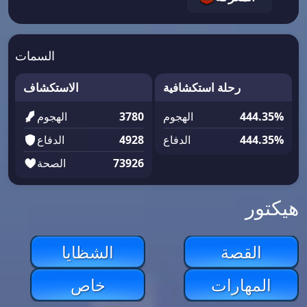
السمات
رحلة استكشافية
الاستكشاف
444.35%
الهجوم
3780
الهجوم
444.35%
الدفاع
4928
الدفاع
73926
الصحة
هيكتور
القصة
الشظايا
المهارات
خاص