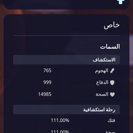
خاص
السمات
الاستكشاف
الهجوم
765
الدفاع
999
الصحة
14985
رحلة استكشافية
فتك
111.00%
صحة
111.00%