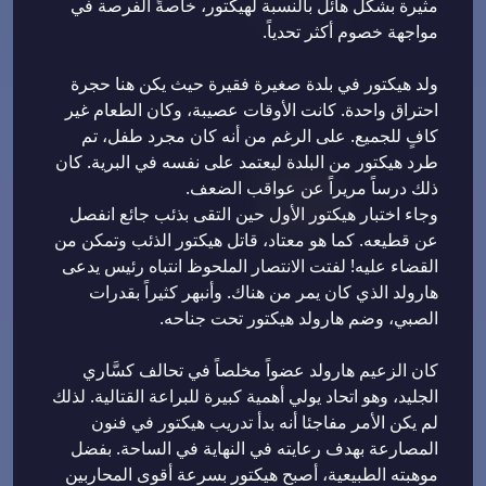
مثيرة بشكل هائل بالنسبة لهيكتور، خاصةً الفرصة في
مواجهة خصوم أكثر تحدياً.
ولد هيكتور في بلدة صغيرة فقيرة حيث يكن هنا حجرة
احتراق واحدة. كانت الأوقات عصيبة، وكان الطعام غير
كافٍ للجميع. على الرغم من أنه كان مجرد طفل، تم
طرد هيكتور من البلدة ليعتمد على نفسه في البرية. كان
ذلك درساً مريراً عن عواقب الضعف.
وجاء اختبار هيكتور الأول حين التقى بذئب جائع انفصل
عن قطيعه. كما هو معتاد، قاتل هيكتور الذئب وتمكن من
القضاء عليه! لفتت الانتصار الملحوظ انتباه رئيس يدعى
هارولد الذي كان يمر من هناك. وأنبهر كثيراً بقدرات
الصبي، وضم هارولد هيكتور تحت جناحه.
كان الزعيم هارولد عضواً مخلصاً في تحالف كسَّاري
الجليد، وهو اتحاد يولي أهمية كبيرة للبراعة القتالية. لذلك
لم يكن الأمر مفاجئا أنه بدأ تدريب هيكتور في فنون
المصارعة بهدف رعايته في النهاية في الساحة. بفضل
موهبته الطبيعية، أصبح هيكتور بسرعة أقوى المحاربين