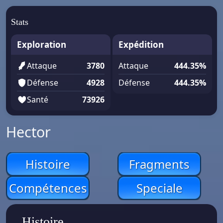
Stats
Exploration
Expédition
Attaque
3780
Attaque
444.35%
Défense
4928
Défense
444.35%
Santé
73926
Hector
Histoire
Fragments
Compétences
Speciale
Histoire