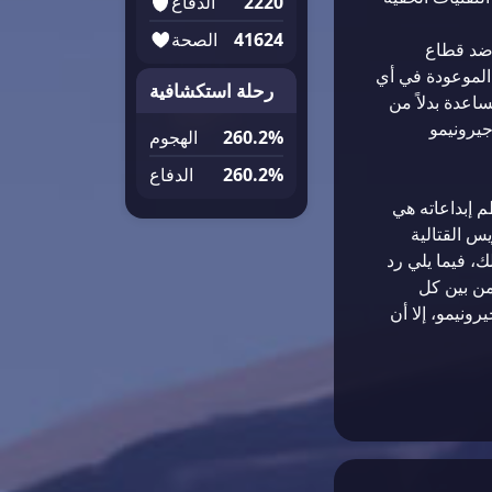
2220
الدفاع
41624
الصحة
 ضد قطاع
الموعودة في أي
رحلة استكشافية
اعدة بدلاً من
جيرونيمو
260.2%
الهجوم
260.2%
الدفاع
 إبداعاته هي
س القتالية
ك، فيما يلي رد
من بين كل
رونيمو، إلا أن