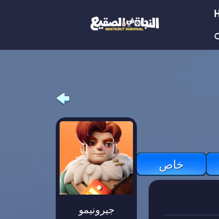
خاص
جيرونيمو