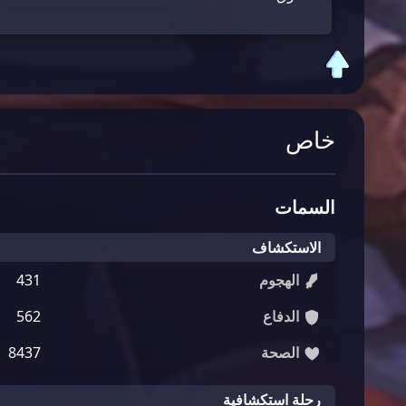
خاص
السمات
الاستكشاف
الهجوم
431
الدفاع
562
الصحة
8437
رحلة استكشافية