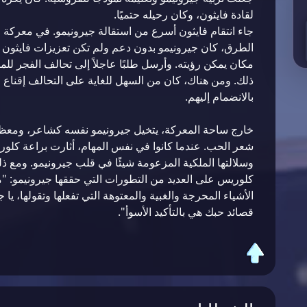
لقادة فايثون، وكان رحيله حتميًا.
جاء انتقام فايثون أسرع من استقالة جيرونيمو. في معركة
الطرق، كان جيرونيمو بدون دعم ولم تكن تعزيزات فايثون 
مكان يمكن رؤيته. وأرسل طلبًا عاجلاً إلى تحالف الفجر للمس
ذلك. ومن هناك، كان من السهل للغاية على التحالف إقناع 
بالانضمام إليهم.
خارج ساحة المعركة، يتخيل جيرونيمو نفسه كشاعر، ومعظم
شعر الحب. عندما كانوا في نفس المهام، أثارت براعة كلوري
وسلالتها الملكية المزعومة شيئًا في قلب جيرونيمو. ومع ذل
كلوريس على العديد من التطورات التي حققها جيرونيمو: "
الأشياء المحرجة والغبية والمعتوهة التي تفعلها وتقولها، يا جي
قصائد حبك هي بالتأكيد الأسوأ".