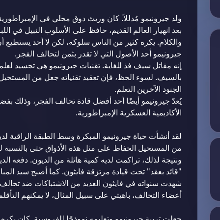
ولد جيرونيمو مُدللاً. كان وريث دوق محلي في الإمبراطورية
بعد انهيار العالم القديم، حافظ على الأسلوب النبيل في اللب
والكلام. يكره كثير من الناس سلوكه، لكن لا أحد يستطيع أن
جيرونيمو أحد الأصول التي لا تقدر بثمن لتحالف الفجر.
إنه مقاتل سيف فذ للغاية. تقنيات جيرونيمو هي تجسيد لعلم
بالسيف. لسوء الحظ، فإن تعقيد تقنياته جعل من المستحيل ت
الجنود الآخرين التعلم.
يُعدّ جيرونيمو أيضًا أحد أفضل قادة تحالف الفجر، وذلك بف
الأكاديمية العسكرية الإمبراطورية.
لقد أنشأت حياة جيرونيمو المبكرة وسط الطبقة الراقية لديه 
من المستحيل الحفاظ على مثل هذه الأذواق حتى بالنسبة لم
ونتيجة لذلك، تراكمت لديه كمية هائلة من الديون. دفعه الدي
"قائد بعقد" تحت قيادة مرتزقة فايثون. كما أصبح سيد المبا
شهدت سنواته في فايثون العديد من الاشتباكات ضد تحالف
أعضاء التحالف، باهيتي على سبيل المثال، لا يمكنهم التأقل
جعلت تربية جيرونيمو وتعليمه نموذجًا للفروسية. كان يكره ا