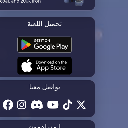
coal, and 200k iron​
تحميل اللعبة
تواصل معنا
المساهمون