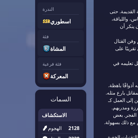
الندرة
 القديمة. حتى
اس، واللياقة،
اسطوري
 ينكر أن
فئة
 وفن القتال
قريبًا على
المشاة
ضل تعليمه في
فئة فرعية
المعركة
أذواقًا باهظة.
قاتل بارع مثله.
السمات
ن إلى العمل كـ
رزة ومدربهم.
 الفجر. بعض
الاستكشاف
م مع ذلك بسهولة.
2128
الهجوم
لتقنيات الخفية