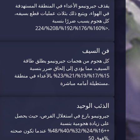
يقذف جيرونيمو الأعداء في المنطقة المستهدفة
في الهواء، ويتبع ذلك بثلاث عمليات قطع بسيفه،
كل هجوم يسبب ضررًا بنسبة
160%/176%/192%/208%/224%>.
فن السيف
كل هجوم من هجمات جيرونيمو يطلق طاقة
السيف، مما يؤدي إلى إلحاق ضرر بنسبة
15%/17%/19%/21%/23% بالأعداء في منطقة
مستطيلة أمامه مباشرة.
الذئب الوحيد
جيرونيمو بارع في استغلال الفرص، حيث يحصل
على زيادة هجومية بنسبة
++16%/24%/32%/40%/48% عندما تكون صحته
فوق 50%.