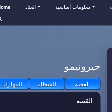
معلومات أساسية
العتاد
Home
Search
for:
جيرونيمو
القصة
الشظايا
المهارات
القصة