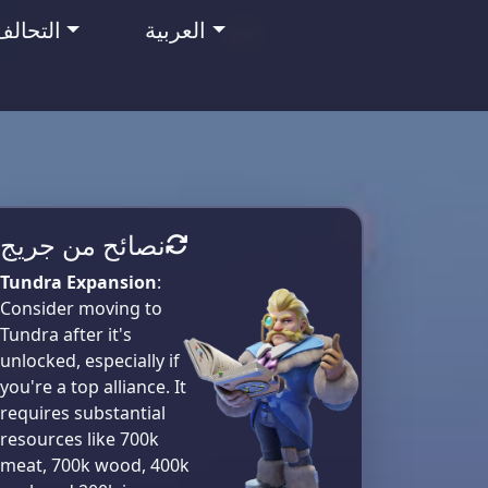
العربية
التحالف
نصائح من جريج
Tundra Expansion
:
Consider moving to
Tundra after it's
unlocked, especially if
you're a top alliance. It
requires substantial
resources like 700k
meat, 700k wood, 400k