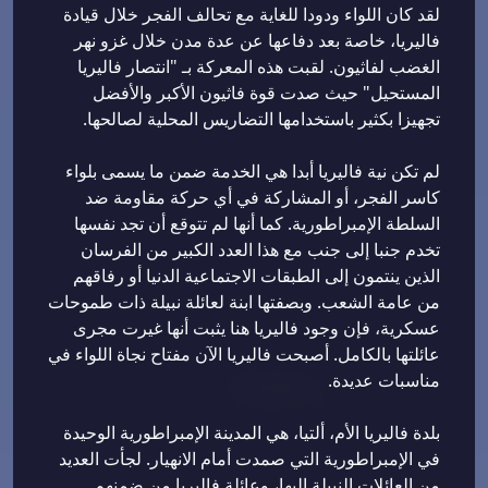
لقد كان اللواء ودودا للغاية مع تحالف الفجر خلال قيادة
فاليريا، خاصة بعد دفاعها عن عدة مدن خلال غزو نهر
الغضب لفاثيون. لقبت هذه المعركة بـ "انتصار فاليريا
المستحيل" حيث صدت قوة فاثيون الأكبر والأفضل
تجهيزا بكثير باستخدامها التضاريس المحلية لصالحها.
لم تكن نية فاليريا أبدا هي الخدمة ضمن ما يسمى بلواء
كاسر الفجر، أو المشاركة في أي حركة مقاومة ضد
السلطة الإمبراطورية. كما أنها لم تتوقع أن تجد نفسها
تخدم جنبا إلى جنب مع هذا العدد الكبير من الفرسان
الذين ينتمون إلى الطبقات الاجتماعية الدنيا أو رفاقهم
من عامة الشعب. وبصفتها ابنة لعائلة نبيلة ذات طموحات
عسكرية، فإن وجود فاليريا هنا يثبت أنها غيرت مجرى
عائلتها بالكامل. أصبحت فاليريا الآن مفتاح نجاة اللواء في
مناسبات عديدة.
بلدة فاليريا الأم، ألتيا، هي المدينة الإمبراطورية الوحيدة
في الإمبراطورية التي صمدت أمام الانهيار. لجأت العديد
من العائلات النبيلة إليها، وعائلة فاليريا من ضمنهم.