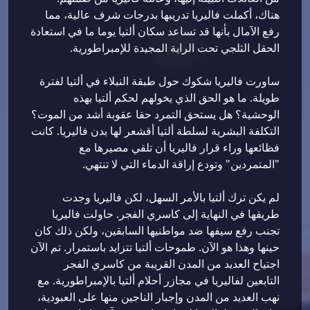
هناك، أكملت فاليريا تدريبها بدرجات شرف عالية، مما
رفع الآمال بأنها قد تساعد سكان ألتيا يوما ما في استعادة
الحقل الثلجي تحت الراية المجيدة للإمبراطورية.
ساورت فاليريا شكوك حول طبقة النبلاء في ألتيا لفترة
طويلة. ما هو الحق الذي يخولهم لحكم ألتيا بهذه
الوحشية؟ هل يستحق التمرد حقا عقوبة أشد من الموت؟
التكلفة البشرية لسلطة ألتيا أقشعر لها بدن فاليريا. كانت
فظائعها وراء قرار فاليريا أن تلقي مصيرها مع
"المتمردين" وتودع إراقة الدماء التي لا تنتهي.
لم يكن ترك ألتيا بالأمر السهل، لكن فاليريا وجدت
طريقها في النهاية إلى كاسري الفجر. حاولت فاليريا
تجنب رفع سيفها ضد مواطنيها السابقين، ولكن ذلك كان
حينها وهذا هو الآن. طموحات ألتيا تتزايد باستمرار. تم الآن
اجتياح العديد من المدن القريبة من كاسري الفجر
التابعين لفاليريا في مجازر أحلام ألتيا بالإمبراطورية. مع
نهب العديد من المدن وإجبار الناجين منها على العبودية،