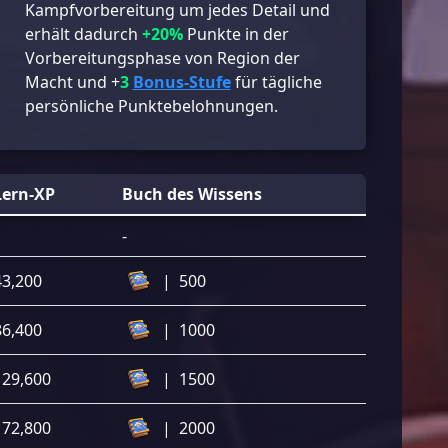
Kampfvorbereitung um jedes Detail und
erhält dadurch
+20%
Punkte in der
Vorbereitungsphase von Region der
Macht und +
3
Bonus-Stufe
für tägliche
persönliche Punktebelohnungen.
Lern-XP
Buch des Wissens
-
43,200
|
500
86,400
|
1000
129,600
|
1500
172,800
|
2000