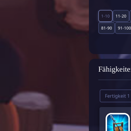
1-10
11-20
81-90
91-100
Fähigkeite
Fertigkeit 1