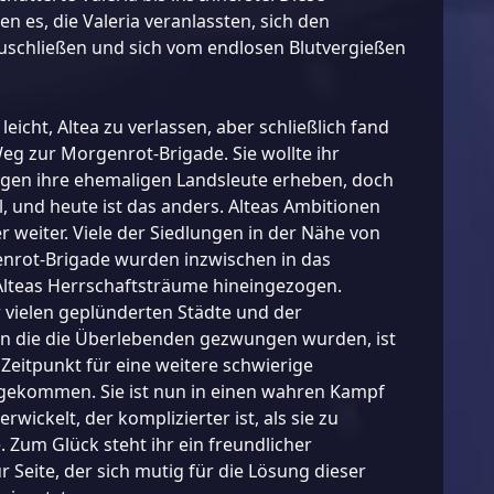
n es, die Valeria veranlassten, sich den
uschließen und sich vom endlosen Blutvergießen
t leicht, Altea zu verlassen, aber schließlich fand
Weg zur Morgenrot-Brigade. Sie wollte ihr
egen ihre ehemaligen Landsleute erheben, doch
, und heute ist das anders. Alteas Ambitionen
weiter. Viele der Siedlungen in der Nähe von
enrot-Brigade wurden inzwischen in das
lteas Herrschaftsträume hineingezogen.
 vielen geplünderten Städte und der
in die die Überlebenden gezwungen wurden, ist
r Zeitpunkt für eine weitere schwierige
gekommen. Sie ist nun in einen wahren Kampf
rwickelt, der komplizierter ist, als sie zu
 Zum Glück steht ihr ein freundlicher
 Seite, der sich mutig für die Lösung dieser