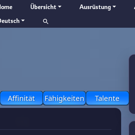
Home
Übersicht
Ausrüstung
Search
Deutsch
for:
Affinität
Fähigkeiten
Talente