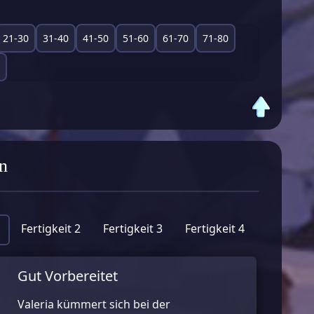
21-30
31-40
41-50
51-60
61-70
71-80
n
Fertigkeit 2
Fertigkeit 3
Fertigkeit 4
Gut Vorbereitet
Valeria kümmert sich bei der