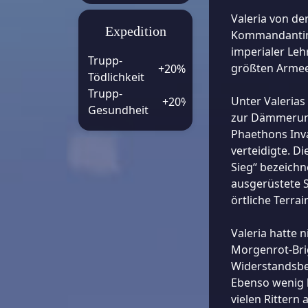
Valeria von de
Expedition
Kommandantin,
imperialer Leh
Trupp-
größten Armeen
+20%
Tödlichkeit
Trupp-
Unter Valerias
+20%
Gesundheit
zur Dämmerung
Phaethons Inv
verteidigte. D
Sieg“ bezeichn
ausgerüstete S
örtliche Terrai
Valeria hatte 
Morgenrot-Bri
Widerstandsbe
Ebenso wenig 
vielen Rittern