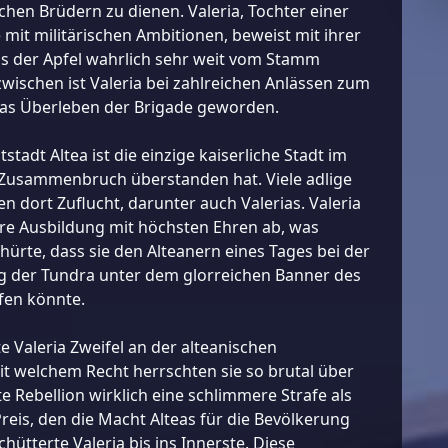
chen Brüdern zu dienen. Valeria, Tochter einer
e mit militärischen Ambitionen, beweist mit ihrer
s der Apfel wahrlich sehr weit vom Stamm
nzwischen ist Valeria bei zahlreichen Anlässen zum
das Überleben der Brigade geworden.
stadt Altea ist die einzige kaiserliche Stadt im
 Zusammenbruch überstanden hat. Viele adlige
en dort Zuflucht, darunter auch Valerias. Valeria
hre Ausbildung mit höchsten Ehren ab, was
ürte, dass sie den Alteanern eines Tages bei der
 der Tundra unter dem glorreichen Banner des
fen könnte.
te Valeria Zweifel an der alteanischen
Mit welchem Recht herrschten sie so brutal über
te Rebellion wirklich eine schlimmere Strafe als
reis, den die Macht Alteas für die Bevölkerung
hütterte Valeria bis ins Innerste. Diese