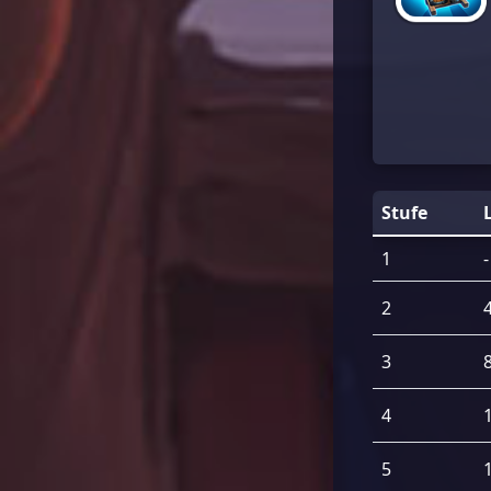
Stufe
1
-
2
3
4
5