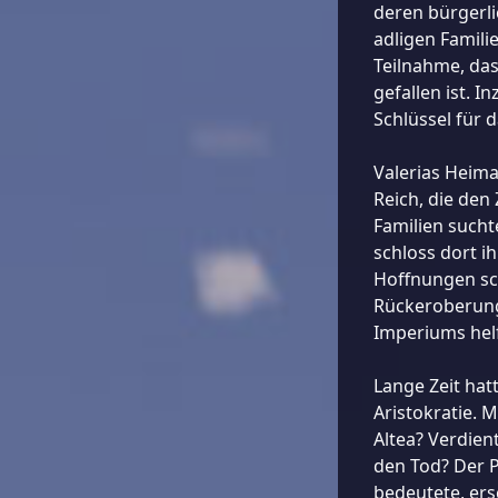
deren bürgerli
adligen Famili
Teilnahme, das
gefallen ist. I
Schlüssel für 
Valerias Heimat
Reich, die den
Familien sucht
schloss dort i
Hoffnungen sch
Rückeroberung
Imperiums hel
Lange Zeit hat
Aristokratie. 
Altea? Verdien
den Tod? Der P
bedeutete, ersc