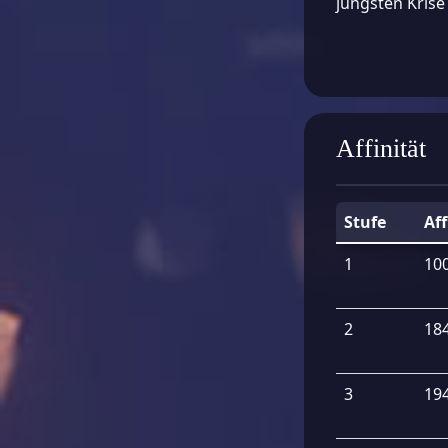
jüngsten Krise 
Affinität
Stufe
Aff
1
10
2
18
3
19