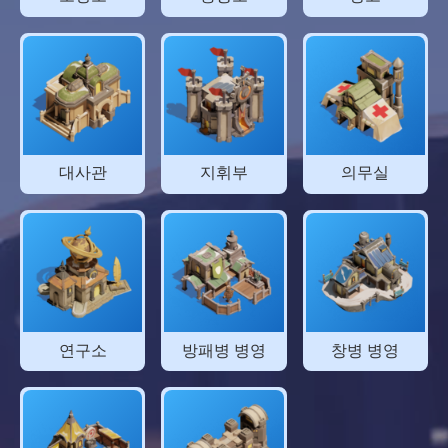
대사관
지휘부
의무실
연구소
방패병 병영
창병 병영