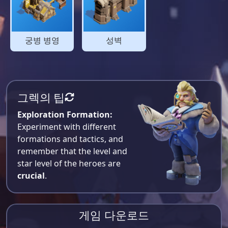
궁병 병영
성벽
그렉의 팁
Exploration Formation:
Experiment with different
formations and tactics, and
remember that the level and
star level of the heroes are
crucial
.
게임 다운로드