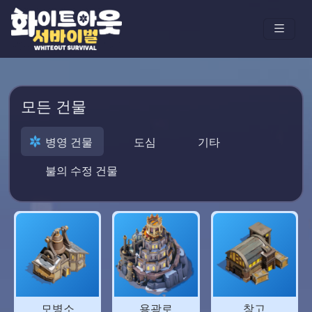
모든 건물
병영 건물
도심
기타
불의 수정 건물
모병소
용광로
창고