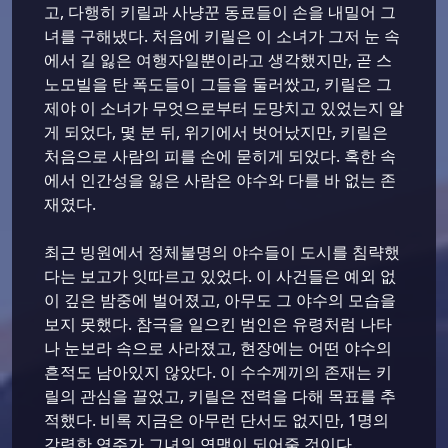
고, 다행히 키릴과 사냥꾼 동료들이 손을 내밀어 그
녀를 구해냈다. 처음에 키릴은 이 소녀가 그저 눈 속
에서 길 잃은 여행자일뿐이라고 생각했지만, 곧 스
노모빌을 탄 폭도들이 그들을 둘러쌌고, 키릴은 그
제야 이 소녀가 무엇으로부터 도망치고 있었는지 알
게 되었다, 몇 분 뒤, 위기에서 벗어났지만, 키릴은
처음으로 사람의 피를 손에 묻히게 되었다. 혹한 속
에서 인간성을 잃은 사람은 야수와 다를 바 없는 존
재였다.
최근 빙원에서 정체불명의 야수들이 도시를 침략했
다는 보고가 잇따르고 있었다. 이 사건들은 예외 없
이 깊은 밤중에 벌어졌고, 아무도 그 야수의 모습을
보지 못했다. 참극을 일으킨 범인은 유령처럼 나타
나 눈보라 속으로 사라졌고, 현장에는 어떤 야수의
흔적도 남아있지 않았다. 이 수수께끼의 존재는 키
릴의 관심을 끌었고, 키릴은 전력을 다해 목표를 추
적했다. 비록 지금은 아무런 단서도 없지만, 1명의
강력한 영주가 그녀의 연맹이 되어줄 것이다.