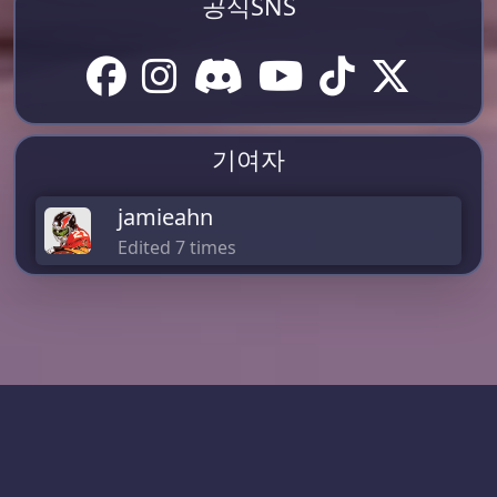
공식SNS
기여자
jamieahn
Edited 7 times