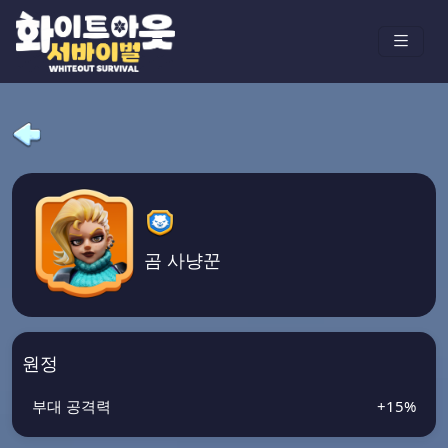
곰 사냥꾼
원정
부대 공격력
+15%