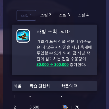
스킬 2
스킬 3
스킬 4
스킬 1
사방 포획 Lv.10
키릴의 포획 전술 덕분에 영주들
은 더 많은 사냥꾼을 사냥 축제에
투입할 수 있게 되어, 곰 사냥 작
전에 참가하는 집결 수용량이
30,000 → 300,000
증가한다.
레벨
학습 경험치
학문의 책
1
-
-
2
3,600
|
70