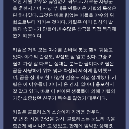
오랜 세월 야수와 끊임없이 싸우고, 새로운 사냥꾼
을 훈련시키며 사냥 부대를 만들어온 키릴의 목적은
단 하나였다. 그것은 바로 힘없는 이들을 야수의 위
협으로부터 지키는 것이다. 키릴은 이미 집싱의 발
톱과 송곳니가 만들어낸 수많은 참극을 직접 목격해
왔기 때문이다.
키릴은 거의 모든 야수를 손바닥 봇듯 훤히 꿰뚫고
있다. 야수의 습성도, 약점도 잘 알고 있다. 그중 키
릴이 가장 잘 다루는 상대는 분노한 곰이다. 키릴은
곰을 사냥하기 위해 덫과 화살의 제작에 참여했으
며, 곰을 상대로 한 다양한 전술도 직접 설계했다. 키
릴은 이 야수들이 어디서 온 건지, 얼마나 흉포한지
잘 알고 있다. 바로 이 변이된 생물들에 의해 키릴의
가장 소중했던 친구가 목숨을 잃었기 때문이다.
키릴은 클로리스의 스승이자 가까운 전우다.
몇 년 전 처음 만났을 당시, 클로리스는 눈보라 속을
힘겹게 헤쳐 나가고 있었고, 한계에 임박한 상태였