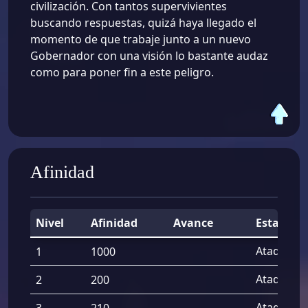
civilización. Con tantos supervivientes
buscando respuestas, quizá haya llegado el
momento de que trabaje junto a un nuevo
Gobernador con una visión lo bastante audaz
como para poner fin a este peligro.
Afinidad
Nivel
Afinidad
Avance
Estadísti
Ataque de
1
1000
Ataque de
2
200
Ataque de
3
210