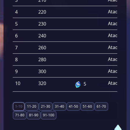
Ataque de
4
220
Ataque de
5
230
Ataque de
6
240
Ataque de
7
260
Ataque de
8
280
Ataque de
9
300
Ataque de
10
320
5
1-10
11-20
21-30
31-40
41-50
51-60
61-70
71-80
81-90
91-100