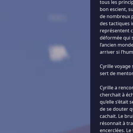
tous les princi
bon escient, su
de nombreux pi
des tactiques 
représentent c
déformée qui s
l’ancien monde
arriver si l’hu
Cyrille voyage
sert de mentor
Cyrille a renco
cherchait à éc
qu’elle s’était
de se douter qu
cachait. Le br
résonnait à tra
encerclées. Le 