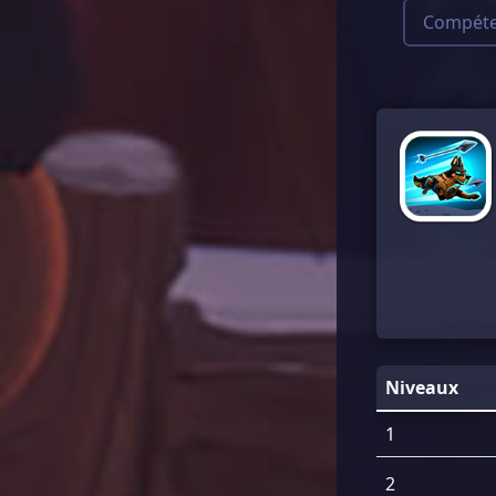
Compéte
Niveaux
1
2