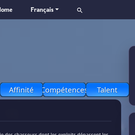
Search
Home
Français
for:
Affinité
Compétences
Talent
rtie des chasseurs dont les exploits dépassent les