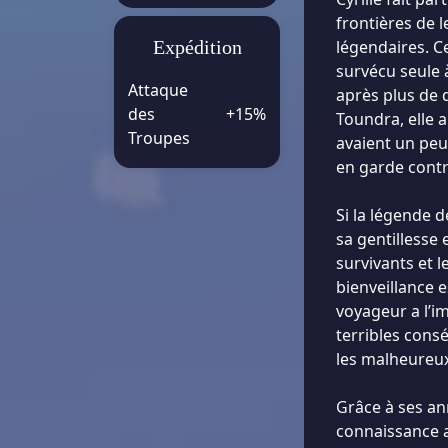
frontières de l
Expédition
légendaires. C
survécu seule 
Attaque
après plus de 
des
+15%
Toundra, elle 
Troupes
avaient un peu
en garde contr
Si la légende d
sa gentillesse
survivants et l
bienveillance 
voyageur a l’i
terribles cons
les malheureux
Grâce à ses an
connaissance a