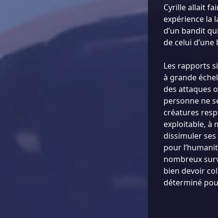
Cyrille allait 
expérience la l
d’un bandit qui
de celui d’une
Les rapports s
à grande échell
des attaques on
personne ne se
créatures resp
exploitable, à 
dissimuler ses
pour l’humanité
nombreux survi
bien devoir co
déterminé pour