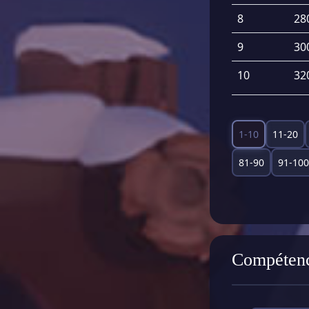
8
28
9
30
10
32
1-10
11-20
81-90
91-100
Compéten