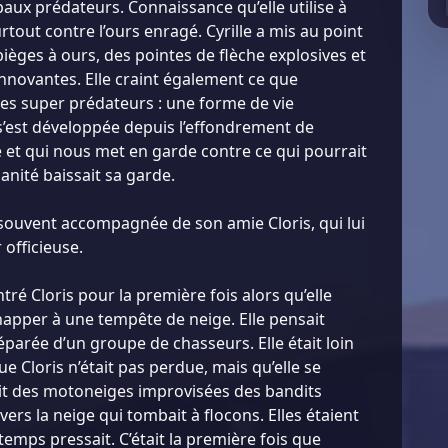
paux prédateurs. Connaissance qu’elle utilise à
rtout contre l’ours enragé. Cyrille a mis au point
èges à ours, des pointes de flèche explosives et
innovantes. Elle craint également ce que
es super prédateurs : une forme de vie
’est développée depuis l’effondrement de
 et qui nous met en garde contre ce qui pourrait
manité baissait sa garde.
 souvent accompagnée de son amie Cloris, qui lui
 officieuse.
ntré Cloris pour la première fois alors qu’elle
happer à une tempête de neige. Elle pensait
 séparée d’un groupe de chasseurs. Elle était loin
e Cloris n’était pas perdue, mais qu’elle se
uit des motoneiges improvisées des bandits
vers la neige qui tombait à flocons. Elles étaient
temps pressait. C’était la première fois que