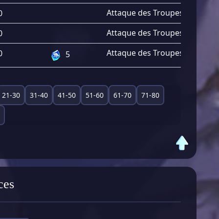
Attaque des Troupes
+
2.10%
0
Attaque des Troupes
+
2.18%
0
Attaque des Troupes
+
2.85%
0
5
21-30
31-40
41-50
51-60
61-70
71-80
ces