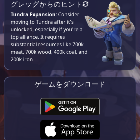
グレッグからのヒント
Tundra Expansion
: Consider
moving to Tundra after it's
unlocked, especially if you're a
top alliance. It requires
substantial resources like 700k
meat, 700k wood, 400k coal, and
200k iron​
ゲームをダウンロード