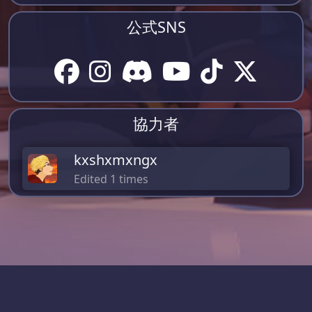
公式SNS
協力者
kxshxmxngx
Edited 1 times