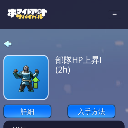
部隊HP上昇Ⅰ
(2h)
詳細
入手方法