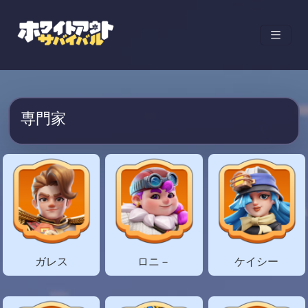
専門家
ガレス
ロニ－
ケイシー