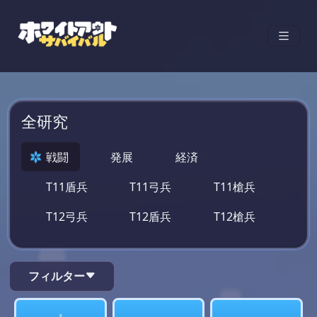
全研究
戦闘
発展
経済
T11盾兵
T11弓兵
T11槍兵
T12弓兵
T12盾兵
T12槍兵
フィルター