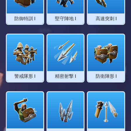
防御特訓 Ⅰ
堅守陣地 Ⅰ
高速突刺 Ⅰ
警戒隊形 Ⅰ
精密射撃 Ⅰ
防衛陣形 Ⅰ