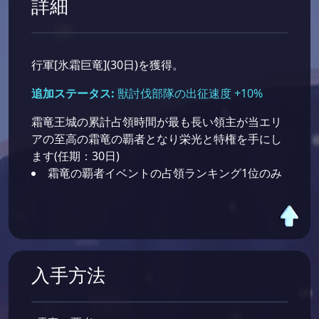
詳細
行軍[氷霜巨竜](30日)を獲得。
追加ステータス:
獣討伐部隊の出征速度 +10%
霜竜王城の累計占領時間が最も長い領主が当エリ
アの至高の霜竜の覇者となり栄光と特権を手にし
ます(任期：30日)
霜竜の覇者イベントの占領ランキング1位のみ
入手方法