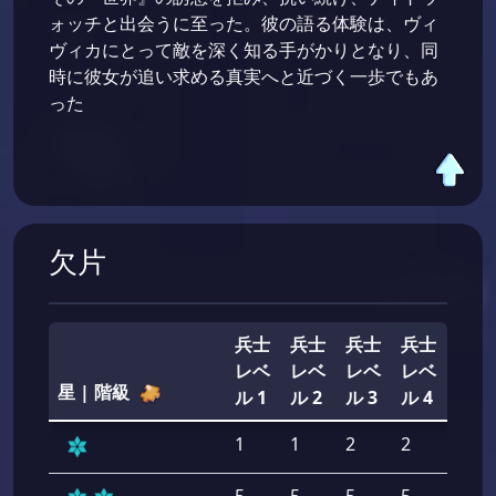
ォッチと出会うに至った。彼の語る体験は、ヴィ
ヴィカにとって敵を深く知る手がかりとなり、同
時に彼女が追い求める真実へと近づく一歩でもあ
った
欠片
兵士
兵士
兵士
兵士
兵士
レベ
レベ
レベ
レベ
レベ
星 | 階級
ル 1
ル 2
ル 3
ル 4
ル 5
1
1
2
2
2