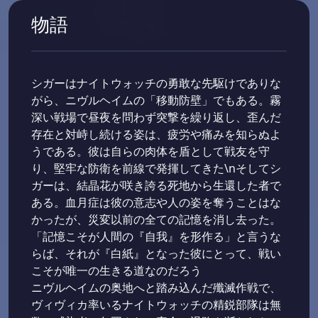
物語
シガーはナイトウォッチの勇敢な先駆けでありな
がら、ニヴルヘイムの「移動防壁」でもある。霧
深い戦場で昼夜を問わず突撃を繰り返し、歪んだ
存在と対峙し続ける姿は、疲労や痛みを知らぬよ
うである。彼は自らの肉体を盾として戦友を守
り、堅牢な防衛を前線で発揮してきた\nそしてシ
ガーは、結晶花が咲き誇る死地から生還した者で
ある。血月症は彼の意志や人の姿を奪うことはな
かったが、災変以前の全ての記憶を消し去った。
「記憶こそが人間の『自我』を形作る」と言うな
らば、それが『白紙』となった彼にとって、戦い
こそが唯一の生きる道なのだろう
ニヴルヘイムの奥地へと踏み込んだ殲滅作戦で、
ヴィヴィカ率いるナイトウォッチの精鋭部隊は無