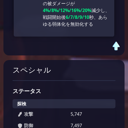
の被ダメージが
4%/8%/12%/16%/20%
減少し、
戦闘開始後
6/7/8/9/10
秒、あら
ゆる弱体化を無効化する
スペシャル
ステータス
探検
攻撃
5,747
防御
7,497