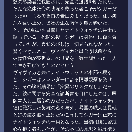
数の感染者に包囲され、完全に退路を断たれた。
そんな絶体絶命の状況を救った者こそがシガーだ
った\n「まるで蒼白の岩山のようだった。紅い鉤
爪を食い止め、怪物の歪な肉体を塵と砕いた」
と、その戦いを目撃したナイトウォッチの兵士は
語っている。死闘の後、シガーは身体中に傷を負
っていたが、異変の兆しは一切見られなかった。
驚くべきことに、ヴィヴィカと出会う以前から、
彼は怪物が蔓延るこの世界を、数年間たった一人
で生き延びてきたのだという
ヴィヴィカと共にナイトウォッチの本部へ戻る
と、シガーはフレンダーによる隔離観察を受け
た。その診断結果は「変異のリスクなし」だっ
た。彼に関する完全な診断書を目にしたのは、医
師本人と上層部のみだったが、ナイトウォッチは
彼に戦死した英雄の名を与え、異国の職人は長戟
と鉄の鎧を鍛え上げた\nこうしてシガーは正式に
ナイトウォッチの一員となった。当初は彼に警戒
心を抱く者もいたが、その不屈の意思と戦う様を