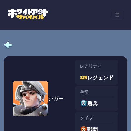
レアリティ
レジェンド
兵種
シガー
盾兵
タイプ
戦闘