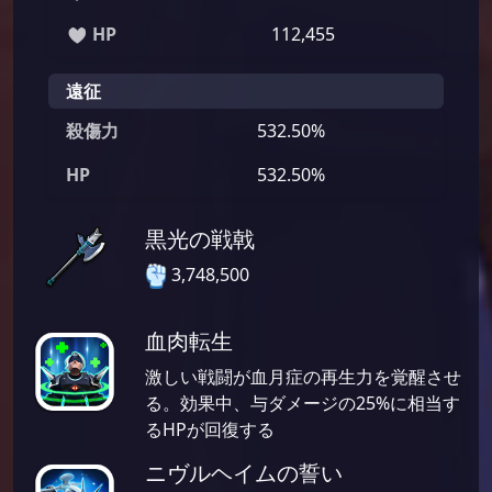
HP
112,455
遠征
殺傷力
532.50%
HP
532.50%
黒光の戦戟
3,748,500
血肉転生
激しい戦闘が血月症の再生力を覚醒させ
る。効果中、与ダメージの25%に相当す
るHPが回復する
ニヴルヘイムの誓い