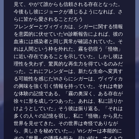
見て、やがて誰からも信頼される存在となった。
今後もし彼にジョークが通じるようになれば、さ
らに皆から愛されることだろう
フレンダーとヴィヴィカは、シガーに関する情報
を意図的に伏せていた\n診断報告によれば、彼の
血液には感染者と同じ異常が確認されていた。そ
れは人間という枠を外れた、霧を彷徨う「怪物」
に近い存在であることを示していた。しかし彼は
理性を失わず、驚異的な再生力を得ているのみだ
った。これにフレンダーは、新たな生命へ変異す
る可能性を感じた\nさらにシガーは、ヴィヴィカ
の興味を強く引く情報を持っていた。それは奇妙
な体験の記憶である。「霧の奥深く、ある存在が
徐々に形を成しつつあった。あれは、私に語りか
けようとしていた」そう彼は振り返る。「それは
多くの人々の記憶を宿し、私に『怪物』から見た
世界を見せてきた。その世界は奇怪でありなが
ら、美しさを秘めていた…」\nシガーは本能的に
その『世界』の誘惑を拒み、抗い続け、ナイトウ