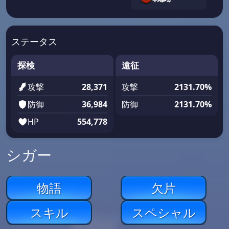
ステータス
探検
遠征
攻撃
28,371
攻撃
2131.70%
防御
36,984
防御
2131.70%
HP
554,778
シガー
物語
欠片
スキル
スペシャル