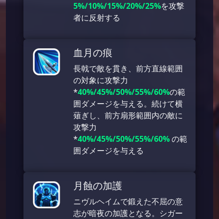
5%/10%/15%/20%/25%
を攻撃
者に反射する
血月の痕
長戟で敵を貫き、前方直線範囲
の対象に攻撃力
*
40%/45%/50%/55%/60%
の範
囲ダメージを与える。続けて横
薙ぎし、前方扇形範囲内の敵に
攻撃力
*
40%/45%/50%/55%/60%
の範
囲ダメージを与える
月蝕の加護
ニヴルヘイムで鍛えた不屈の意
志が暗夜の加護となる。シガー