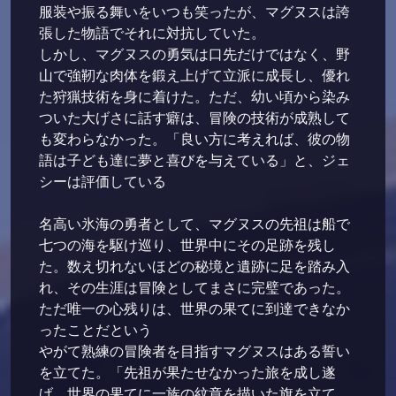
服装や振る舞いをいつも笑ったが、マグヌスは誇
張した物語でそれに対抗していた。
しかし、マグヌスの勇気は口先だけではなく、野
山で強靭な肉体を鍛え上げて立派に成長し、優れ
た狩猟技術を身に着けた。ただ、幼い頃から染み
ついた大げさに話す癖は、冒険の技術が成熟して
も変わらなかった。「良い方に考えれば、彼の物
語は子ども達に夢と喜びを与えている」と、ジェ
シーは評価している
名高い氷海の勇者として、マグヌスの先祖は船で
七つの海を駆け巡り、世界中にその足跡を残し
た。数え切れないほどの秘境と遺跡に足を踏み入
れ、その生涯は冒険としてまさに完璧であった。
ただ唯一の心残りは、世界の果てに到達できなか
ったことだという
やがて熟練の冒険者を目指すマグヌスはある誓い
を立てた。「先祖が果たせなかった旅を成し遂
げ、世界の果てに一族の紋章を描いた旗を立て