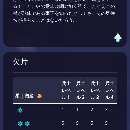
る！」と。彼の意志は鋼の如く強く、たとえこの
星が球体である事実を知ったとしても、その気持
ちが揺らぐことはないだろう…
欠片
兵士
兵士
兵士
兵士
兵士
レベ
レベ
レベ
レベ
レベ
星 | 階級
ル 1
ル 2
ル 3
ル 4
ル 5
1
1
2
2
2
5
5
5
5
5