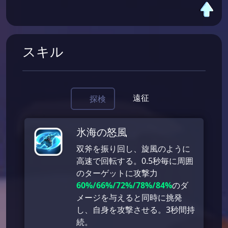
スキル
遠征
探検
氷海の怒風
双斧を振り回し、旋風のように
高速で回転する。0.5秒毎に周囲
のターゲットに攻撃力
60%/66%/72%/78%/84%
のダ
メージを与えると同時に挑発
し、自身を攻撃させる。3秒間持
続。