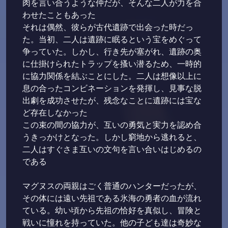
肉を言い合うような仲だが、そんな二人が力を合
わせたこともあった
それは偶然、彼らが古代遺跡で出会った時だっ
た。当初、二人は遺跡に眠るという宝をめぐって
争っていた。しかし、行き先が塞がれ、遺跡の奥
に仕掛けられたトラップを搔い潜るため、一時的
に協力関係を結ぶことにした。二人は想像以上に
息の合ったコンビネーションを発揮し、見事な脱
出劇を成功させたが、残念なことに遺跡には宝な
ど存在しなかった
この束の間の協力が、互いの勇気と実力を認め合
うきっかけとなった。しかし窮地から逃れると、
二人はすぐさま互いの文句を言い合いはじめるの
である
マグヌスの両親はごく普通のハンターだったが、
その体には遠い先祖である氷海の勇者の血が流れ
ている。幼い頃から先祖の恰好を真似し、冒険と
戦いに憧れを持っていた。他の子ども達は奇妙な