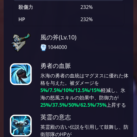
殺傷力
232%
HP
232%
風の斧(Lv.10)
1044000
勇者の血脈
氷海の勇者の血統はマグヌスに優れた体
格を与えた。被ダメージを
5%/7.5%/10%/12.5%/15%
軽減し、氷
海の怒風スキルの効果中、防御力が
25%/37.5%/50%/62.5%/75%
上昇する
英霊の意志
英霊殿の古い伝説を引用して鼓舞し、防
衛部隊のHPが