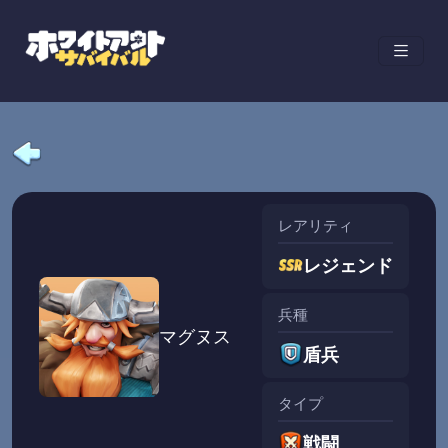
レアリティ
レジェンド
兵種
マグヌス
盾兵
タイプ
戦闘