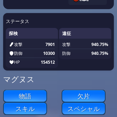
ステータス
探検
遠征
攻撃
7901
攻撃
940.75%
防御
10300
防御
940.75%
HP
154512
マグヌス
物語
欠片
スキル
スペシャル