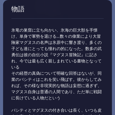
物語
氷竜の巣窟に立ち向かい、氷海の巨大獣を手懐
け、単身で軍勢を退ける…数々の偉業により大冒
険家マグヌスの名声は氷原中に響き渡り、多くの
子ども達にとっても憧れの的になった。数多の武
勇伝は彼の自伝小説『マグヌス冒険記』に記さ
れ、今では最も広く親しまれている書物となって
いる
その経歴の真偽について明確な回答はないが、同
業のバシティはこれを笑い飛ばす。彼からしてみ
れば、その様な非現実的な物語は妄想に過ぎず、
マグヌス自身は普通の人間であり、ただ単に戦闘
に長けている人物だという
バシティとマグヌスの付き合いは長く、いつも皮