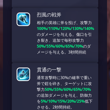
烈風の戦斧
相手の英雄に斧を投げ、攻撃力
100%/110%/120%/130%/140%
のダメージを与える。傷口を引
き裂き、追加で毎秒攻撃力
50%/55%/60%/65%/70%
のダ
メージを与える。3秒間持続
貫通の一撃
通常攻撃時に30%の確率で重い
斧で鎧を砕き、ターゲットに攻
撃力
50%/55%/60%/65%/70%
の追加ダメージを与え、防御力
を
5%/10%/15%/20%/25%
低下
させる。2秒間持続。