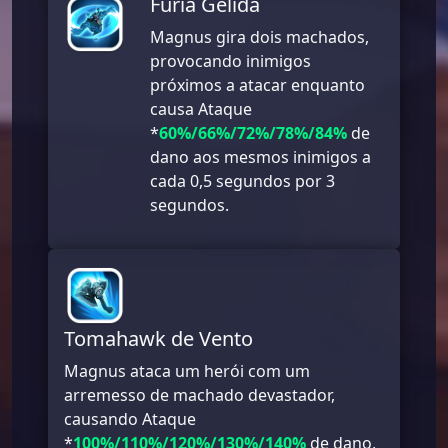
Fúria Gélida
Magnus gira dois machados,
provocando inimigos
próximos a atacar enquanto
causa Ataque
*
60%/66%/72%/78%/84%
de
dano aos mesmos inimigos a
cada 0,5 segundos por 3
segundos.
Tomahawk de Vento
Magnus ataca um herói com um
arremesso de machado devastador,
causando Ataque
*
100%/110%/120%/130%/140%
de dano,