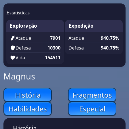
Estatísticas
Exploração
Expedição
Ataque
7901
Ataque
940.75%
Defesa
10300
Defesa
940.75%
Vida
154511
Magnus
História
Fragmentos
Habilidades
Especial
História