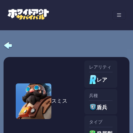
レアリティ
レア
兵種
スミス
盾兵
タイプ