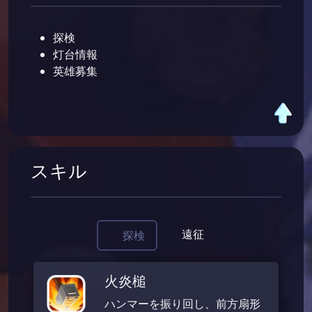
探検
灯台情報
英雄募集
スキル
遠征
探検
火炎槌
ハンマーを振り回し、前方扇形