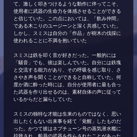
て、激しく叩きつけるような動作に伴ってこそ、
使用者に武器の生命力を体感させることができる
と信じていた。この点においては、「飲み仲間」
である木こりのユージーンと深く共感していた。
しかし、スミスは自分の「作品」が樹木の伐採に
使われることに不満を抱いていた
スミスは鉄を叩く音が好きだった。一般的には
「騒音」でも、彼は楽しんでいた。自分には鉄塊
と交流する能力があり、その呼吸を感じ取り、さ
さやき声を聞くことができると自称していた。何
度か酒に酔った時には、自分が使用者に最も合っ
た武器を作り出せるのは、素材自体の声に従って
いるからだと漏らしていた
スミスの独特な才能は生来のものではなく、思い
出したくもない出来事を経て「覚醒」したものだ
った。かつて彼はネプチューン号の蒸気潜水艦に
拉致され、船員の武器を作らされたことがあった