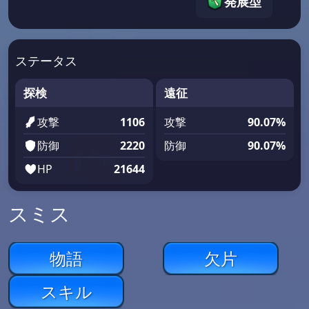
発展型
ステータス
探検
遠征
攻撃
1106
攻撃
90.07%
防御
2220
防御
90.07%
HP
21644
スミス
物語
欠片
スキル