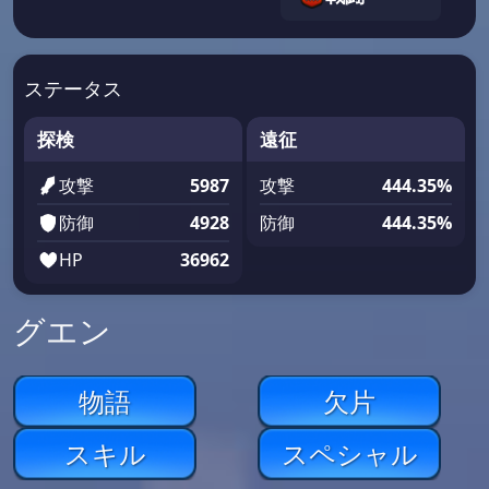
ステータス
探検
遠征
攻撃
5987
攻撃
444.35%
防御
4928
防御
444.35%
HP
36962
グエン
物語
欠片
スキル
スペシャル