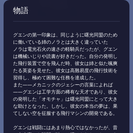
物語
グエンの第一印象は、同じように曙光同盟のため
に働いている姉のノラとは大きく違っていた
ノラは電光石火の速さの軽騎兵だったが、グエン
は機械いじりや読書が好きだった。自分の発明し
た飛行装置で空を飛んだ時、彼女は姉と似た颯爽
たる英姿を見せた。彼女は高難易度の飛行技術を
習得し、極めて困難な任務を達成した。
また――メカニックのジェシーの言葉によれば
――グエンは工学方面の稀有な天才であり、彼女
の発明した「オモチャ」は曙光同盟にとって大き
な助けとなった。しかし、彼女の本当の夢は、果
てしない空を征服する飛行マシンの開発である。
グエンは戦闘にはあまり熱心ではなかったが、昔