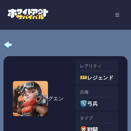
レアリティ
レジェンド
兵種
グエン
弓兵
タイプ
戦闘