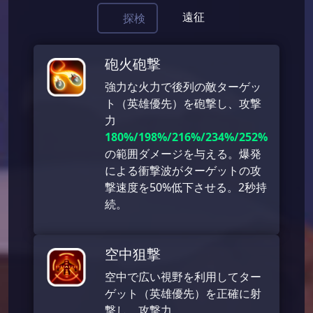
遠征
探検
砲火砲撃
強力な火力で後列の敵ターゲッ
ト（英雄優先）を砲撃し、攻撃
力
180%/198%/216%/234%/252%
の範囲ダメージを与える。爆発
による衝撃波がターゲットの攻
撃速度を50%低下させる。2秒持
続。
空中狙撃
空中で広い視野を利用してター
ゲット（英雄優先）を正確に射
撃し、攻撃力