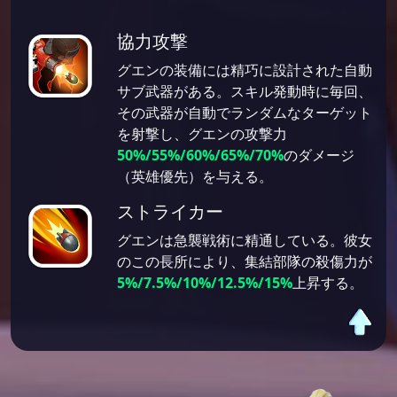
協力攻撃
グエンの装備には精巧に設計された自動
サブ武器がある。スキル発動時に毎回、
その武器が自動でランダムなターゲット
を射撃し、グエンの攻撃力
50%/55%/60%/65%/70%
のダメージ
（英雄優先）を与える。
ストライカー
グエンは急襲戦術に精通している。彼女
のこの長所により、集結部隊の殺傷力が
5%/7.5%/10%/12.5%/15%
上昇する。