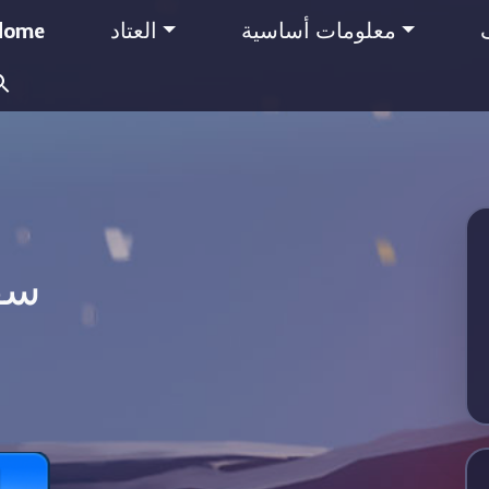
معلومات أساسية
العتاد
Home
Search
for:
سف
ا