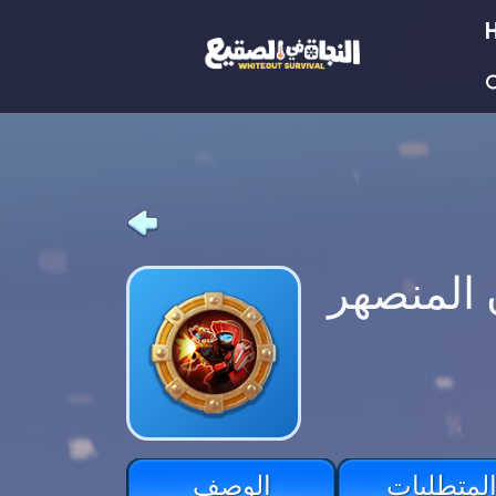
 المنصهر
لمتطلبات
الوصف