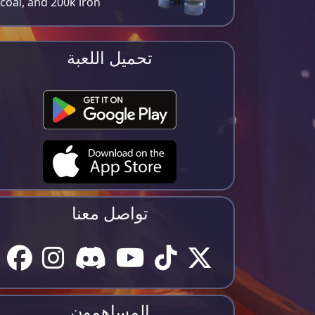
coal, and 200k iron​
تحميل اللعبة
تواصل معنا
المساهمون