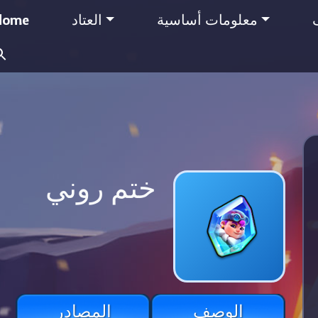
Home
العتاد
معلومات أساسية
Search
for:
ختم روني
الوصف
المصادر