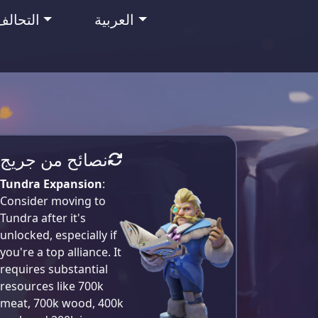
العربية
التحالف
نصائح من جريج
Tundra Expansion
:
Consider moving to
Tundra after it's
unlocked, especially if
you're a top alliance. It
requires substantial
resources like 700k
meat, 700k wood, 400k