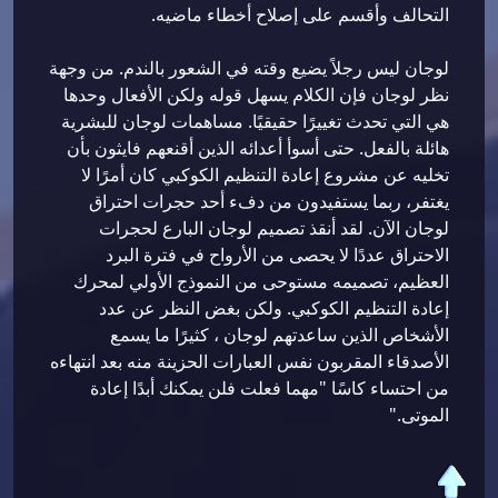
التحالف وأقسم على إصلاح أخطاء ماضيه.
لوجان ليس رجلاً يضيع وقته في الشعور بالندم. من وجهة
نظر لوجان فإن الكلام يسهل قوله ولكن الأفعال وحدها
هي التي تحدث تغييرًا حقيقيًا. مساهمات لوجان للبشرية
هائلة بالفعل. حتى أسوأ أعدائه الذين أقنعهم فايثون بأن
تخليه عن مشروع إعادة التنظيم الكوكبي كان أمرًا لا
يغتفر، ربما يستفيدون من دفء أحد حجرات احتراق
لوجان الآن. لقد أنقذ تصميم لوجان البارع لحجرات
الاحتراق عددًا لا يحصى من الأرواح في فترة البرد
العظيم، تصميمه مستوحى من النموذج الأولي لمحرك
إعادة التنظيم الكوكبي. ولكن بغض النظر عن عدد
الأشخاص الذين ساعدتهم لوجان ، كثيرًا ما يسمع
الأصدقاء المقربون نفس العبارات الحزينة منه بعد انتهاءه
من احتساء كاسًا "مهما فعلت فلن يمكنك أبدًا إعادة
الموتى."