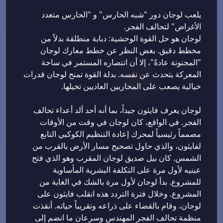
يلعب لوجان دور "شبه الحارس" و "الحارس متعدد
الأغراض" لتحالف الفجر.
لوجان هو حل القوة الوحشية: دبابة منطلقة بدلاً من
مخطط دقيق. بغض النظر عن خطط معارك لوجان
"المجنونة عادةً"، إلا أن انتصاره المستمر في ساحة
المعركة يتحدث عن نفسه. بدلة القوة تمنح لوجان قدرات
خيالية يصعب على المحاربين العاديين تخيلها.
لوجان يعرف فايثون جيداً، بما أنه أحد ألد أعداء تحالف
الفجر. في الواقع، كان لوجان في وقت من الأوقات
مصمماً رئيسياً لمحرك إعادة التنظيم الكوكبي التابع
لفايثون، والذي حاول تصحيح مسار الأرض بالقرب من
الشمس. كان بيل صديق لوجان المقرب وهو الذي فتح
عينيه لأول مرة على التكلفة البشرية المأساوية
للمشروع. بدأ لوجان لأول مرة بالشك في الغاية من
المشروع. وخلال فترة التردد هذه انقلب فايثون على
لوجان، وقام بالقضاء على ذراعه وتقريباً حياته. أنقذت
منظمة تحالف الفجر المهندس وسرعان ما انضم إلى