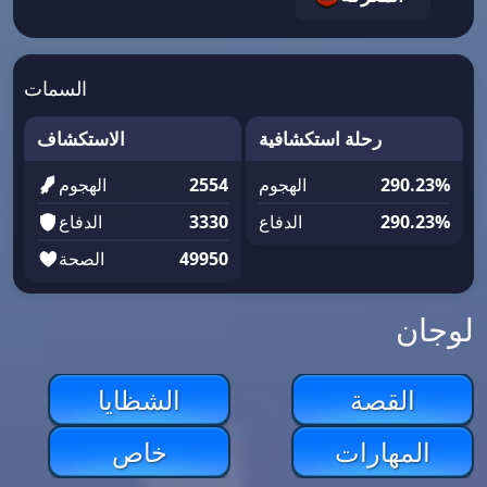
السمات
رحلة استكشافية
الاستكشاف
290.23%
الهجوم
2554
الهجوم
290.23%
الدفاع
3330
الدفاع
49950
الصحة
لوجان
القصة
الشظايا
المهارات
خاص