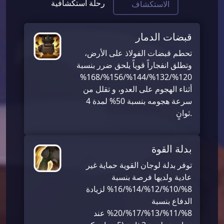
رحلة استكشافية
الاستكشاف
قبضات الدمار
تحطم قبضات الفولاذ على الأرض،
وتطلق انفجاراً قوياً يلحق ضرر بنسبة
120%/132%/144%/156%/168%
أثناء الهجوم على العدو، و تقلل من
سرعة هجومه بنسبة 50% لمدة 4
ثوانٍ.
بدلة القوة
توفر بدلة لوجان القوية حماية غير
عادية ولديها فرصة بنسبة
8%/10%/12%/14%/16% لزيادة
الدفاع بنسبة
8%/11%/13%/17%/20% عند