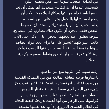
في البداية، صعدت سونيا على متن سفينة "نبتون"
كسجينة. عندما أدرك الكابتن هيندريك أنها يمكن أن تحرر
نفسها باستخدام مهاراتها وذكائها، ولا يمكن لأحد أن
يمنعها، سمح لها بالتجول بحرية على متن السفينة.
يعلم الجميع أن سونيا وهيندريك يستخدمان بعضهما
البعض فقط. بمجرد أن يكون هناك تضارب في المصالح،
سوف ينقلبون ضد بعضهم البعض. على الأقل حتى الآن،
كانت "شراكتهم" تسير على ما يرام. يجد أفراد الطاقم
سونيا مخيفة ليس فقط بسبب براعتها الجسدية ولكن
أيضًا لأنها تعرف أسرار الجميع ونقاط ضعفهم وكيفية
استغلالها.
رغبة سونيا في الثروة تنبع من ماضيها.
باعتبارها قريبة للعائلة المالكة من في المملكة القديمة
من بعيد، اعتادت أن تعيش حياة مترفة، لكنها فقدت كل
شيء في اليوم الذي سقطت فيه قلعة نار الشمس.
سنوات من التشرد ،الفقر جعلتها صعبة وجردتها من
كرامتها. على الرغم من أنها أتقنت تدريجيًا كيفية النجاة
في العالم الجليدي المروع، إلا أنها تجد نفسها مقتنعة