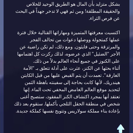
بشكل متزايد بأن المال هو الطريق الوحيد للخلاص
والحقيقة المطلقة! ومن ثم فهي لا تدخر جهداً في البحث
عن فرص الثراء.
اكتسبت معرفتها المتميزة ومهاراتها القتالية خلال فترة
عملها كمتجولة ووصلها دعوات من تحالف الفجر
والمرتزقة وحتى فايثون. ومع ذلك، لم تكن راضية عن
الأجر "الضئيل" الذي عرضوه، لذلك ركزت كل اهتمامها
على الكنوز في جميع أنحاء العالم بدلاً من ذلك.
أثناء بحثها عن الكنز، عثرت على أدلة تتعلق بـ "الأمة
الغارقة". تعمدت أن يتم القبض عليها من قبل الكابتن
هيندريك، لأنها كانت بحاجة إلى سفينته باهظة الثمن
لتحديد موقع العالم الغامض المخفي تحت الماء. إنها
تعتقد أنها بمجرد اكتشاف الكنز المفقود، ستصبح أغنى
شخص في منطقة الحقل الثلجي بأكملها. ستقوم بعد ذلك
بإعادة بناء مملكة سولاريس وتتويج نفسها كملكة جديدة.