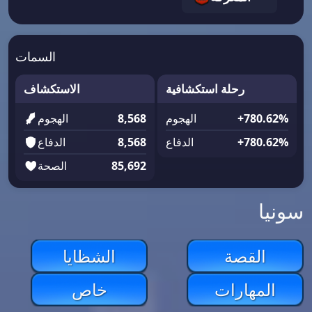
السمات
رحلة استكشافية
الاستكشاف
+780.62%
الهجوم
8,568
الهجوم
+780.62%
الدفاع
8,568
الدفاع
85,692
الصحة
سونيا
القصة
الشظايا
المهارات
خاص