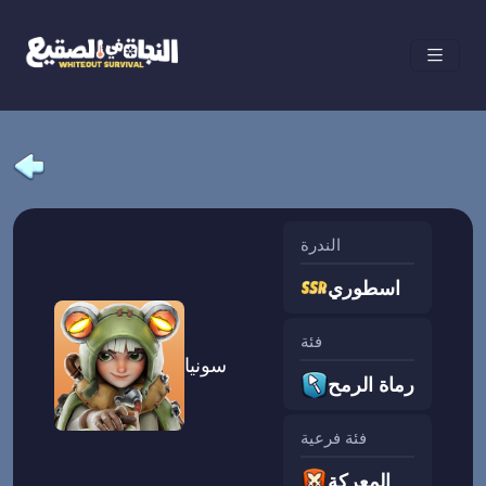
الندرة
اسطوري
فئة
سونيا
رماة الرمح
فئة فرعية
المعركة