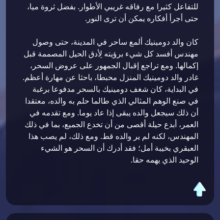
للتفاعل كثيرا مع رفاقه غريبي الأطوار. بفضل ثروة ميا،
حتى أجرأ أفكاره يمكن أن ترى النور.
كان والد دومينيك ألمع ساحر في المدينة، حتى وصول
مهندس أفسد كل شيء برؤيته لِأدق الحيل المصممة قبل
إكمالها. ومع تراجع إقبال الجمهور على عروض السحر،
غادر والد دومينيك المنزل محبطا، باحثا عن مهارة أعظم.
في البداية، كان شغف دومينيك بالسحر مدفوعا برغبة
في صنع الوهم المثالي الذي طالما حلم به والده، معتقدا
أن ذلك سيجعل والده يبقى إذا عاد يوما. ومع تقدمه في
العمر، أبدع حيلة أقصى من أن تخدع الجميع، بما في ذلك
المهندس، لكنه لم ير والده قط. ومع ذلك، لم يصب هذا
العبقري بخيبة أمل؛ فقد أدرك أن السحر هو الشيء
الوحيد الذي يهمه حقا.