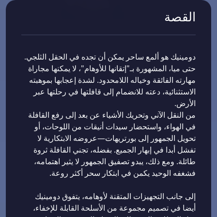
القصة
دومينيك هو ألمع ساحر يمكن أن تجده في الحقل الثلجي.
حتى ميا، المشهورة بـ"إتقانها للأوهام"، لا يمكنها مجاراة
مهارته الفائقة وخياله اللامحدود. لشدة إعجابها بموهبته
الاستثنائية، دعته للانضمام إلى قافلتها في رحلتها عبر
الأرض.
من النقل الآني وتحريك الأشياء عن بعد إلى رفع القافلة
في الهواء، واستحضار سيدات أنيقات من اللوحات، أو
تحويل الجمهور إلى بورتريهات—عروضه الابتكارية لا
تفشل أبدا في إبهار الجميع. بفضله، تجني القافلة ثروة
طائلة. ومع ذلك، يبدو تصفيق الجمهور لا يثير اهتمامه،
فشغفه الوحيد يكمن في ابتكار سحر أكثر روعة.
إلى جانب التجهيزات المتقنة لأوهامه، يتفوق دومينيك
أيضا في تصميم مجموعة من الأسلحة القابلة للإخفاء،