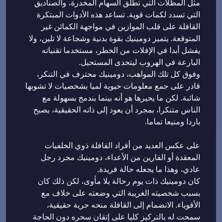
مثل المظلات التي تطلق السهام المخدرة، والصناديق
التي تسدد لكمات قوية. تساعد هذه الأدوات المبتكرة
القافلة على قلب الموازين في مواجهة الكمائن غير
المتوقعة. يتميز دومينيك بقوة بدنية وشجاعة لا تلين، ولا
يفشل أبدا في الإفلات من الخطر، مستخدما تقنياته
البارعة في الهروب ليتحدى المستحيل.
وفوق كل تلك المواهب، دومينيك محترف في التنكر،
قادر على جمع معلومات حيوية لميا بشخصيات لا تشوبها
شائبة. لكن ما يحيرها هو أنه بينما يندمج بسهولة مع
الناس متنكرا، بمجرد أن يعود إلى ذاته الحقيقية، يصبح
باردا ومنيعا تماما.
على عكس العديد من أفراد القافلة ذوي الخلفيات
المعقدة أو الفارين من الأعداء، دومينيك مجرد رجل
عادي، وهذا ما يجعله حالة فريدة.
كان دومينيك ذات يوم رحالة بلا مأوى، لكن ذلك كان
بسبب شخصيته الغريبة التي وضعته على خلاف مع
الأقوياء. الانضمام إلى القافلة منحه حرية حقيقية،
سمحت له بالتركيز كليا على إتقان سحره دون الحاجة