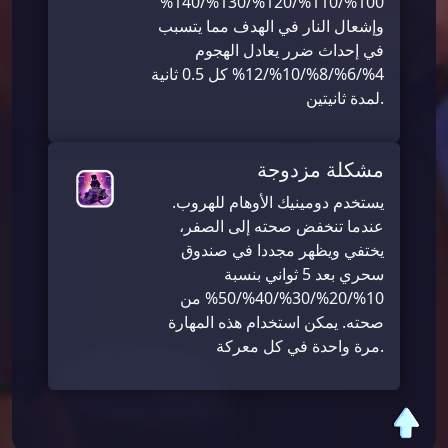
100%/110%/120%/130%/140%
وإشعال النار في الهدف مما يتسبب
في إحداث ضرر يعادل الهجوم
4%/6%/8%/10%/12% كل 0.5 ثانية
لمدة ثانيتين.
مشكلة مزدوجة
يستخدم دومينيك الأوهام للهروب.
عندما تنخفض صحته إلى الصفر،
يختفي ويظهر مجددا في صندوق
سحري بعد 5 ثواني بنسبة
10%/20%/30%/40%/50% من
صحته. يمكن استخدام هذه المهارة
مرة واحدة في كل معركة.