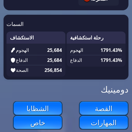
السمات
رحلة استكشافية
الاستكشاف
1791.43%
الهجوم
25,684
الهجوم
1791.43%
الدفاع
25,684
الدفاع
256,854
الصحة
دومينيك
القصة
الشظايا
المهارات
خاص