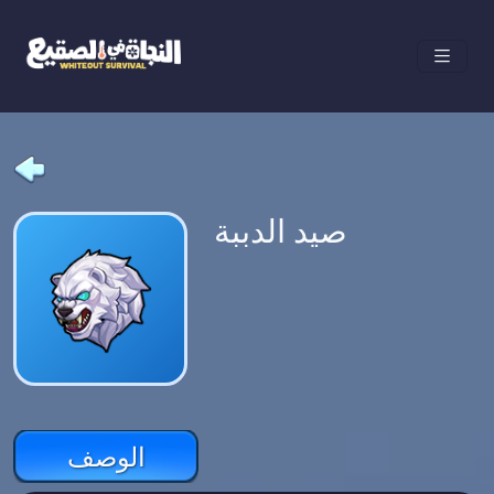
صيد الدببة
الوصف