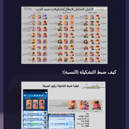
كيف ضبط التشكيلة (النسبة):