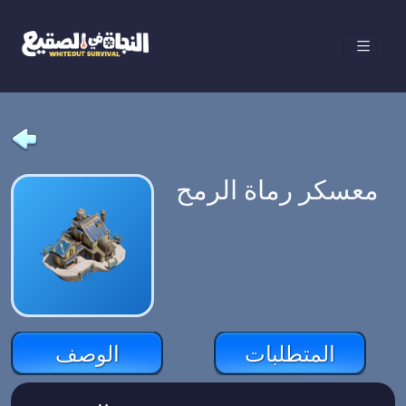
معسكر رماة الرمح
المتطلبات
الوصف