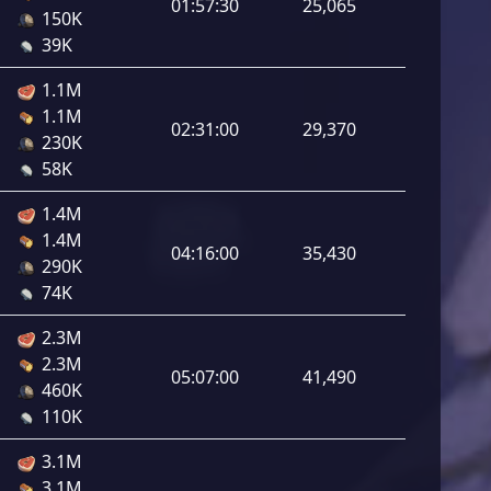
01:57:30
25,065
150K
39K
1.1M
1.1M
02:31:00
29,370
230K
58K
1.4M
1.4M
04:16:00
35,430
290K
74K
2.3M
2.3M
05:07:00
41,490
460K
110K
3.1M
3.1M