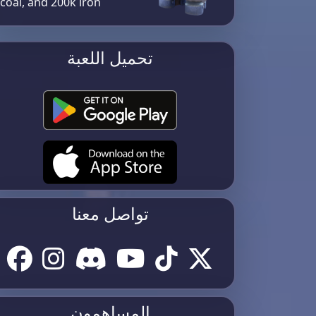
coal, and 200k iron​
تحميل اللعبة
تواصل معنا
المساهمون