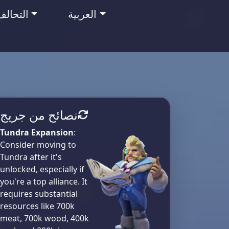
العربية
التحالف
نصائح من جريج
Tundra Expansion
:
Consider moving to
Tundra after it's
unlocked, especially if
you're a top alliance. It
requires substantial
resources like 700k
meat, 700k wood, 400k