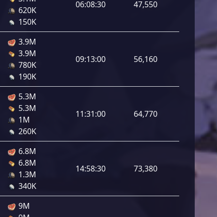
06:08:30
47,550
620K
150K
3.9M
3.9M
09:13:00
56,160
780K
190K
5.3M
5.3M
11:31:00
64,770
1M
260K
6.8M
6.8M
14:58:30
73,380
1.3M
340K
9M