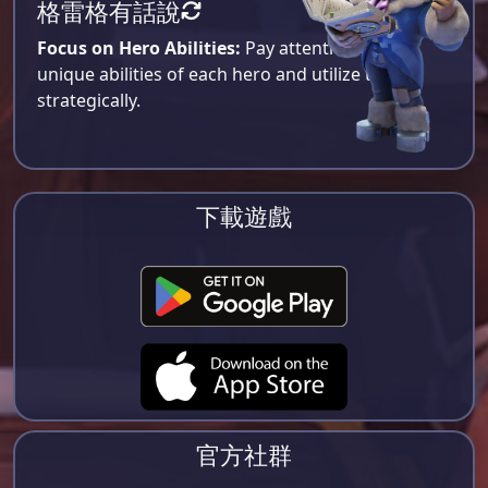
格雷格有話說
Focus on Hero Abilities:
Pay attention to the
unique abilities of each hero and utilize them
strategically.
下載遊戲
官方社群