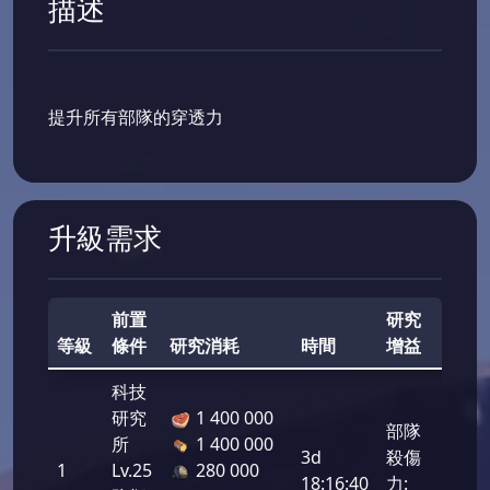
描述
提升所有部隊的穿透力
升級需求
前置
研究
等級
條件
研究消耗
時間
增益
實力
科技
研究
1 400 000
部隊
所
1 400 000
3d
殺傷
1
Lv.25
280 000
168
18:16:40
力: