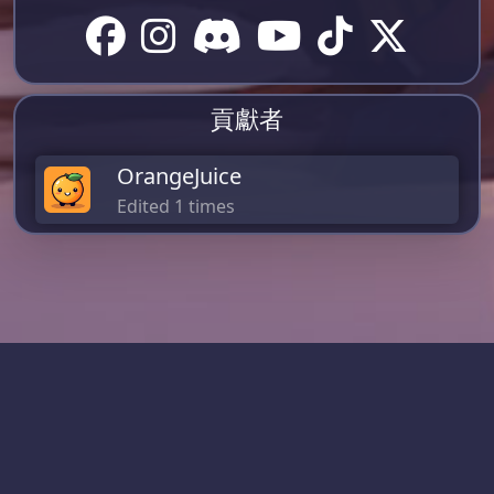
貢獻者
OrangeJuice
Edited 1 times