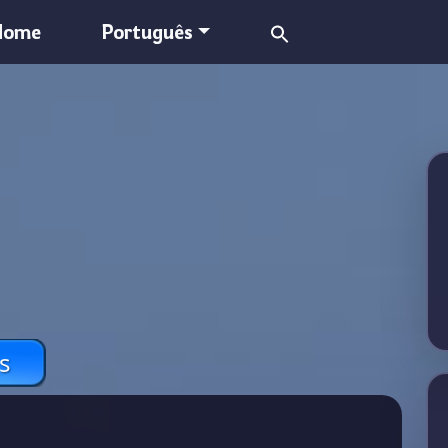
Search
Home
Português
for:
s