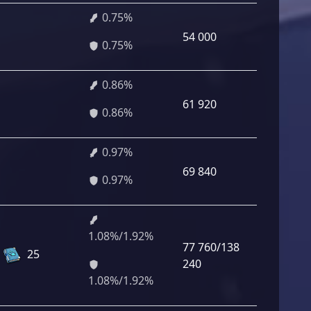
0.75%
54 000
0.75%
0.86%
61 920
0.86%
0.97%
69 840
0.97%
1.08%/1.92%
77 760/138
25
240
1.08%/1.92%