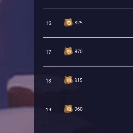
825
16
870
17
915
18
960
19