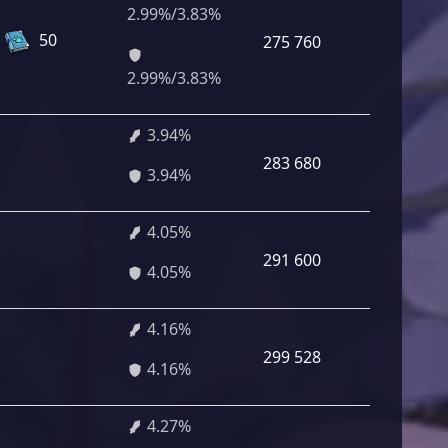
2.99%/3.83%
50
275 760
2.99%/3.83%
3.94%
283 680
3.94%
4.05%
291 600
4.05%
4.16%
299 528
4.16%
4.27%