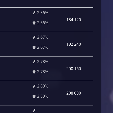
2.56%
184 120
2.56%
2.67%
192 240
2.67%
2.78%
200 160
2.78%
2.89%
208 080
2.89%