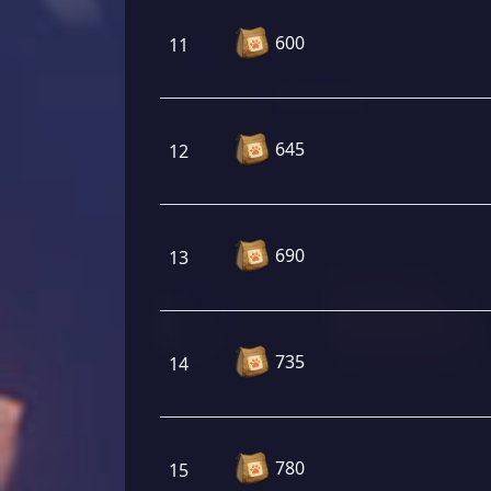
600
11
645
12
690
13
735
14
780
15