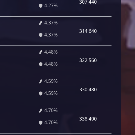
307 440
4.27%
4.37%
314 640
4.37%
4.48%
322 560
4.48%
4.59%
330 480
4.59%
4.70%
338 400
4.70%