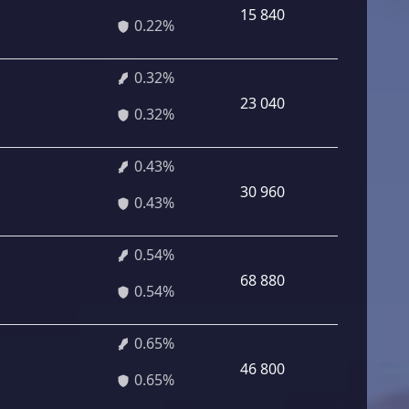
15 840
0.22%
0.32%
23 040
0.32%
0.43%
30 960
0.43%
0.54%
68 880
0.54%
0.65%
46 800
0.65%