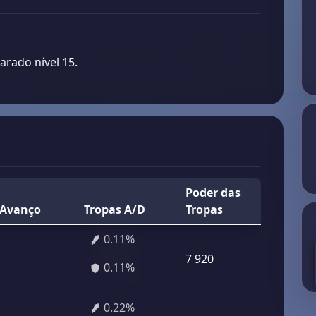
arado nível 15.
Poder das
Avanço
Tropas A/D
Tropas
0.11%
7 920
0.11%
0.22%