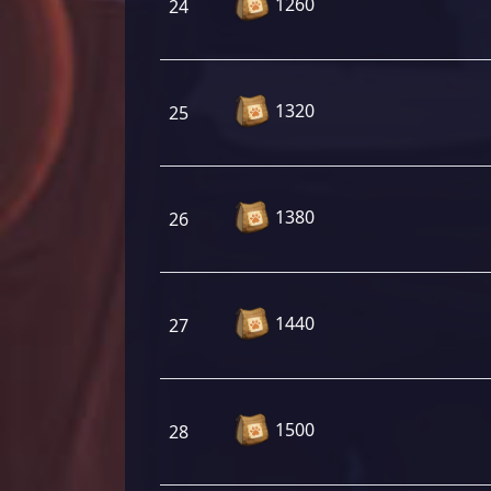
1260
24
1320
25
1380
26
1440
27
1500
28