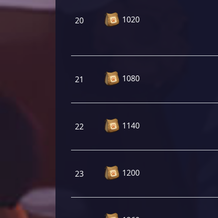
1020
20
1080
21
1140
22
1200
23