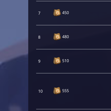
450
7
480
8
510
9
555
10