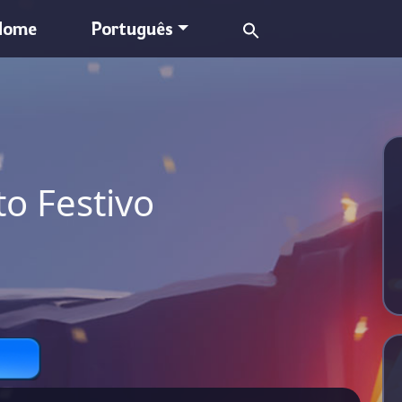
Search
Home
Português
for:
 Festivo