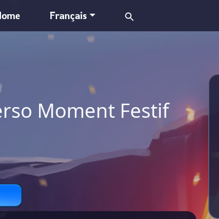
Search
Home
Français
for:
erso Moment Festif