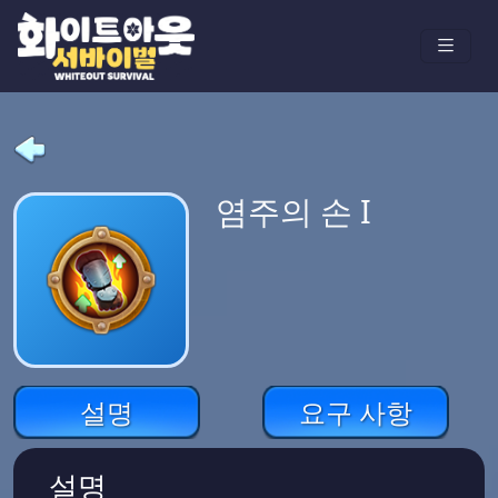
염주의 손 I
설명
요구 사항
설명