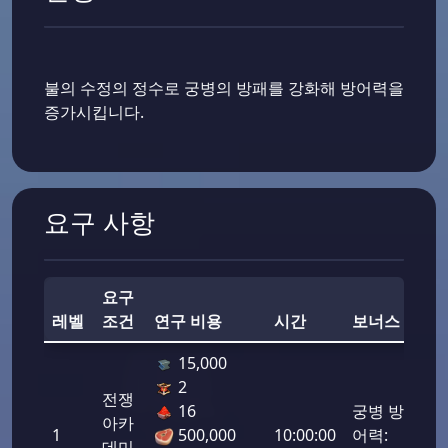
불의 수정의 정수로 궁병의 방패를 강화해 방어력을
증가시킵니다.
요구 사항
요구
레벨
조건
연구 비용
시간
보너스
전
15,000
2
전쟁
16
궁병 방
아카
1
500,000
10:00:00
어력:
50,
데미