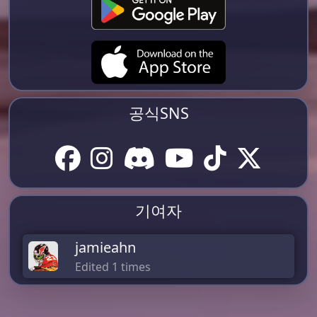
공식SNS
기여자
jamieahn
Edited 1 times