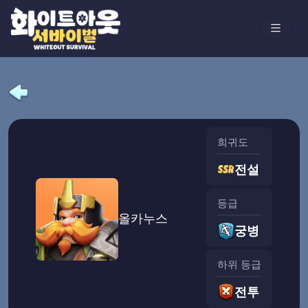
희귀도
전설
등급
올카누스
궁병
하위 등급
전투