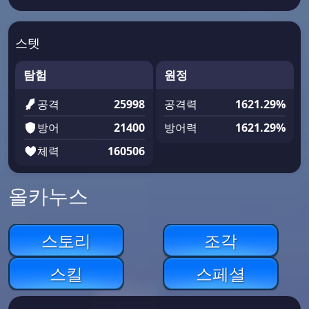
스텟
탐험
원정
공격
25998
공격력
1621.29%
방어
21400
방어력
1621.29%
체력
160506
올카누스
스토리
조각
스킬
스페셜