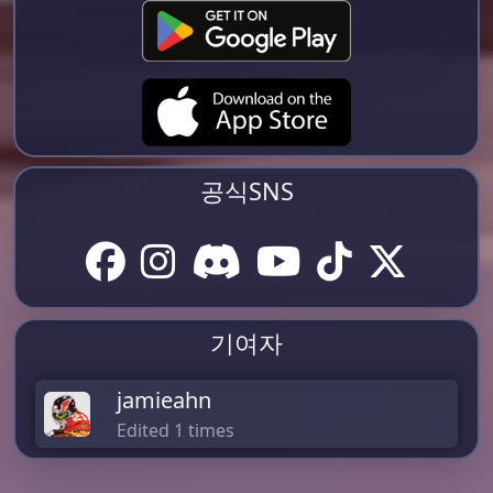
공식SNS
기여자
jamieahn
Edited 1 times