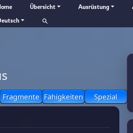
Home
Übersicht
Ausrüstung
Search
Deutsch
for:
us
Fragmente
Fähigkeiten
Spezial