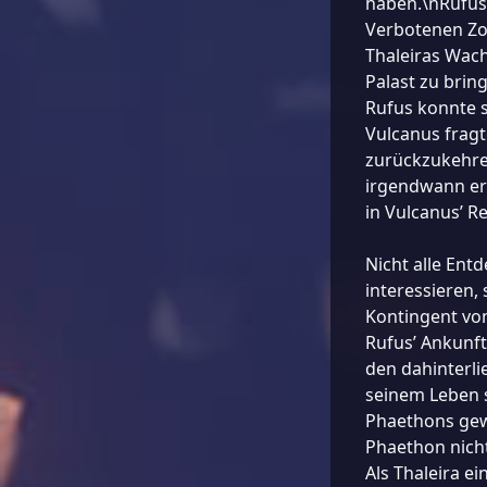
haben.\nRufus
Verbotenen Zon
Thaleiras Wach
Palast zu brin
Rufus konnte s
Vulcanus fragt
zurückzukehre
irgendwann eri
in Vulcanus’ Re
Nicht alle Entd
interessieren, 
Kontingent von
Rufus’ Ankunft
den dahinterli
seinem Leben 
Phaethons gew
Phaethon nicht
Als Thaleira e