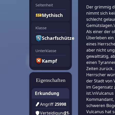
Seltenheit
Der grimmig dr
nimmt sich kei
Mythisch
schlecht gelau
Gemütslagen.\n
Klasse
Als einer der 
Scharfschütze
Überleben ein 
eines Herrsche
aber nicht ung
Unterklasse
gewalttätig, 
Kampf
einen Tyranne
Zeiten zurück.
Herrscher wün
Eigenschaften
der Stadt von 
im Gegensatz 
Erkundung
ist.\nVulcanus 
Kommandant, d
Angriff
25998
schweren Boge
Vulcanus hat s
Verteidigung
21400