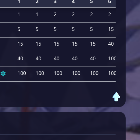
1
2
3
4
5
6
Gesa
1
1
2
2
2
2
10
5
5
5
5
5
15
40
15
15
15
15
15
40
115
40
40
40
40
40
100
300
100
100
100
100
100
100
600