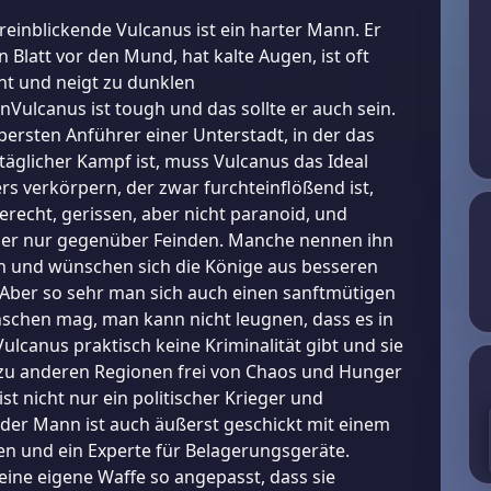
einblickende Vulcanus ist ein harter Mann. Er
n Blatt vor den Mund, hat kalte Augen, ist oft
nt und neigt zu dunklen
Vulcanus ist tough und das sollte er auch sein.
obersten Anführer einer Unterstadt, in der das
täglicher Kampf ist, muss Vulcanus das Ideal
rs verkörpern, der zwar furchteinflößend ist,
erecht, gerissen, aber nicht paranoid, und
aber nur gegenüber Feinden. Manche nennen ihn
n und wünschen sich die Könige aus besseren
 Aber so sehr man sich auch einen sanftmütigen
schen mag, man kann nicht leugnen, dass es in
Vulcanus praktisch keine Kriminalität gibt und sie
zu anderen Regionen frei von Chaos und Hunger
ist nicht nur ein politischer Krieger und
er Mann ist auch äußerst geschickt mit einem
n und ein Experte für Belagerungsgeräte.
eine eigene Waffe so angepasst, dass sie