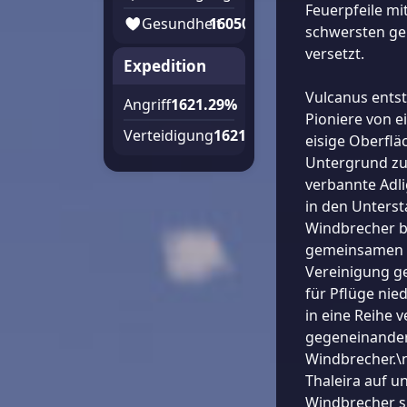
Feuerpfeile mit
Gesundheit
160506
schwersten ge
versetzt.
Expedition
Vulcanus entst
Angriff
1621.29%
Pioniere von e
Verteidigung
1621.29%
eisige Oberflä
Untergrund zu 
verbannte Adli
in den Unters
Windbrecher b
gemeinsamen S
Vereinigung ge
für Pflüge nie
in eine Reihe 
gegeneinander 
Windbrecher.\n
Thaleira auf un
Windbrecher si