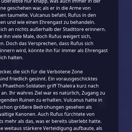
 überlebte nur knapp, was auch immer in der
e geschehen war, als er in die Arme von
en taumelte. Vulcanus befahl, Rufus in den
gen und wie einen Ehrengast zu behandeln.
ich an nichts außerhalb der Stadttore erinnern.
e ihn viele Male, doch Rufus weigert sich,
n. Doch das Versprechen, dass Rufus sich
nnern wird, könnte ihn für immer als Ehrengast
ich halten.
ecker, die sich für die Verbotene Zone
sind friedlich gesinnt. Ein vorausgeschicktes
 Phaethon-Soldaten griff Thaleira kurz nach
 an. Ihr wahres Ziel war es natürlich, Zugang zu
egenden Ruinen zu erhalten. Vulcanus hatte in
schon größere Bedrohungen gesehen als
altige Kanonen. Auch Rufus fürchtete von
s mehr als das, was er bereits überlebt hatte.
ine weitaus stärkere Verteidigung aufbaute, als