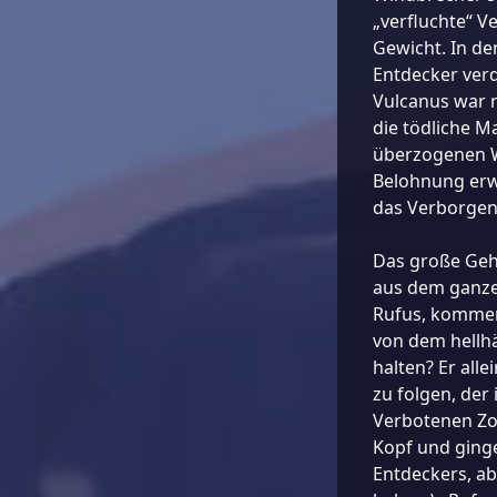
„verfluchte“ V
Gewicht. In de
Entdecker ver
Vulcanus war n
die tödliche M
überzogenen W
Belohnung erw
das Verborgen
Das große Geh
aus dem ganzen
Rufus, kommen 
von dem hellh
halten? Er all
zu folgen, der
Verbotenen Zo
Kopf und ginge
Entdeckers, abe