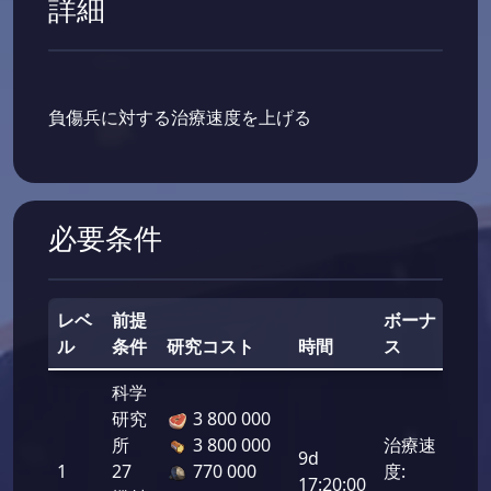
詳細
負傷兵に対する治療速度を上げる
必要条件
レベ
前提
ボーナ
ル
条件
研究コスト
時間
ス
総
科学
研究
3 800 000
所
3 800 000
治療速
9d
1
27
770 000
度:
270
17:20:00