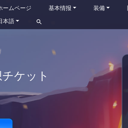
ホームページ
基本情报
装備
Search
日本語
for:
想チケット