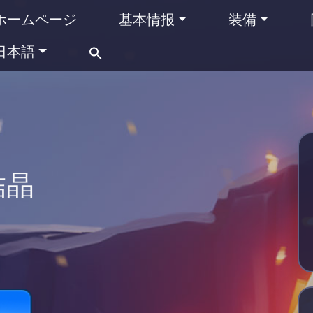
ホームページ
基本情报
装備
Search
日本語
for:
結晶