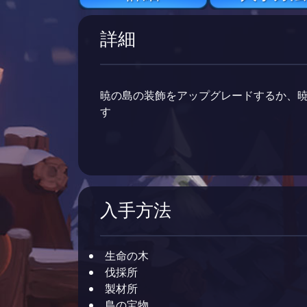
詳細
暁の島の装飾をアップグレードするか、
す
入手方法
生命の木
伐採所
製材所
島の宝物