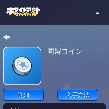
同盟コイン
詳細
入手方法