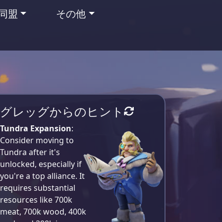
同盟
その他
グレッグからのヒント
Tundra Expansion
:
Consider moving to
Tundra after it's
unlocked, especially if
you're a top alliance. It
requires substantial
resources like 700k
meat, 700k wood, 400k