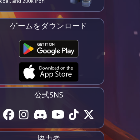
coal, and 200k iron​
ゲームをダウンロード
公式SNS
協力者