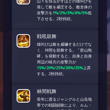
山々を揺るがすほどの雄叫びを
発して敵を威圧する。敵全体の
攻撃力を
1%/2%/3%/4%/5%
低
下させる。2秒持続。
戦吼鼓舞
雄叫びは敵を威嚇するだけでな
く、仲間を鼓舞する。「群山咆
哮」を発動すると、自身と自身
周辺の味方の攻撃力が
15%/20%/25%/30%/35%
上昇
する。2秒持続。
林間戦舞
長年に渡るジャングルと山岳地
帯での戦闘経験により、ルム・