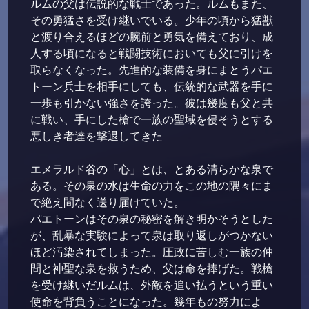
ルムの父は伝説的な戦士であった。ルムもまた、
その勇猛さを受け継いでいる。少年の頃から猛獣
と渡り合えるほどの腕前と勇気を備えており、成
人する頃になると戦闘技術においても父に引けを
取らなくなった。先進的な装備を身にまとうパエ
トーン兵士を相手にしても、伝統的な武器を手に
一歩も引かない強さを誇った。彼は幾度も父と共
に戦い、手にした槍で一族の聖域を侵そうとする
悪しき者達を撃退してきた
エメラルド谷の「心」とは、とある清らかな泉で
ある。その泉の水は生命の力をこの地の隅々にま
で絶え間なく送り届けていた。
パエトーンはその泉の秘密を解き明かそうとした
が、乱暴な実験によって泉は取り返しがつかない
ほど汚染されてしまった。圧政に苦しむ一族の仲
間と神聖な泉を救うため、父は命を捧げた。戦槍
を受け継いだルムは、外敵を追い払うという重い
使命を背負うことになった。幾年もの努力によ