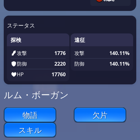
ステータス
探検
遠征
攻撃
1776
攻撃
140.11%
防御
2220
防御
140.11%
HP
17760
ルム・ボーガン
物語
欠片
スキル