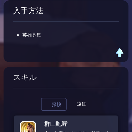
入手方法
英雄募集
スキル
遠征
探検
群山咆哮