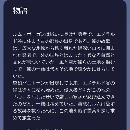
物語
ルム・ボーガンは戦いに長けた勇者で、エメラル
ド谷に住まう古の部族の出身である。彼の故郷
は、広大な氷原から遠く離れた緑深い山々に囲ま
れた楽園で、外の世界とはまったく異なる自然と
文化が息づいていた。風と雪が彼らの土地を蝕む
まで、彼の一族は代々その地で穏やかに暮らして
いた。
突如パエトーンが出現して以来、エメラルド谷の
緑は徐々に枯れ始めた。侵入者どもがこの地の
「心」を汚したせいで厳しい寒さが忍び込んでき
たのだと、一族は考えていた。勇敢なルムは愛す
る故郷を救うために、この地を癒す霊薬を探し求
めて旅立った