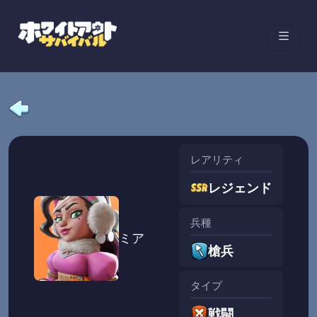
レアリティ
レジェンド
兵種
ミア
槍兵
タイプ
戦闘