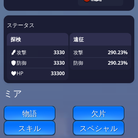
ステータス
探検
遠征
攻撃
3330
攻撃
290.23%
防御
3330
防御
290.23%
HP
33300
ミア
物語
欠片
スキル
スペシャル