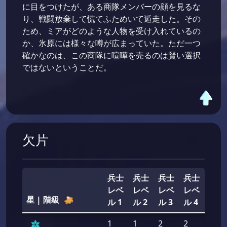
に目をつけたが、ある商隊メンバーの顔を見るな
り、戦闘放棄して慌てふためいて遁走した。その
ため、ミアがどのような人物を受け入れているの
か、氷原には様々な噂が広まっていた。ただ一つ
確かなのは、この商隊に喧嘩を売るのは賢い選択
ではないということだ。
欠片
兵士
兵士
兵士
兵士
兵士
レベ
レベ
レベ
レベ
レベ
星 | 階級
ル 1
ル 2
ル 3
ル 4
ル 5
1
1
2
2
2