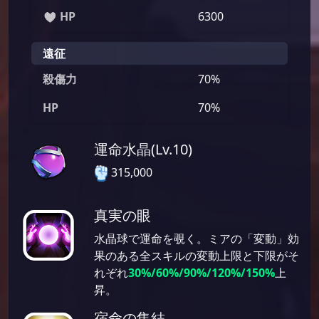
HP
6300
遠征
殺傷力
70%
HP
70%
運命水晶(Lv.10)
315,000
真実の眼
水晶球で運命を覗く。ミアの「変動」効
果のある全スキルの変動上限と下限がそ
れぞれ
30%/60%/90%/120%/150%
上
昇。
宿命の集結