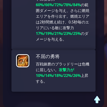
60%/66%/72%/78%/84%
の範
囲ダメージを与え、さらに燃焼
エリアを作り出す。燃焼エリア
は2秒間燃え続け、0.5秒毎のエ
リアにいる敵に攻撃力
17%/19%/21%/23%/25%
のダ
メージを与える。
不屈の勇将
百戦錬磨のブラッドリーは危機
に屈しない。
攻撃力が
10%/14%/18%/22%/26%
上昇
する。