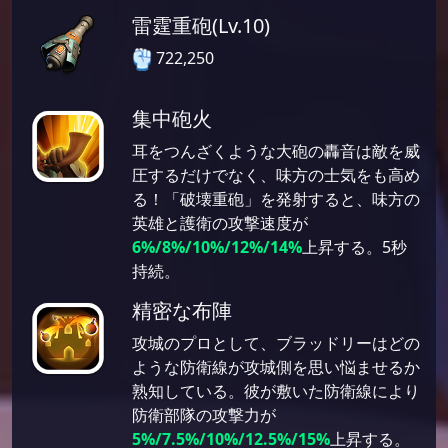
雷霆重砲(Lv.10)
722,250
集中砲火
耳をつんざくような大砲の轟音は敵を威
圧するだけでなく、味方の士気をも高め
る！「破壊重砲」を発射すると、味方の
英雄と護衛の攻撃速度が
6%/8%/10%/12%/14%
上昇する。5秒
持続。
精密な布陣
攻城のプロとして、ブラッドリーはどの
ような防衛線が攻城側を思い悩ませるか
熟知している。彼が敷いた防衛線により
防衛部隊の攻撃力が
5%/7.5%/10%/12.5%/15%
上昇する。