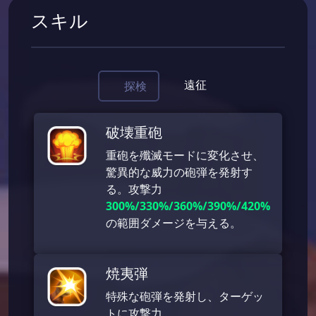
スキル
遠征
探検
破壊重砲
重砲を殲滅モードに変化させ、
驚異的な威力の砲弾を発射す
る。攻撃力
300%/330%/360%/390%/420%
の範囲ダメージを与える。
焼夷弾
特殊な砲弾を発射し、ターゲッ
トに攻撃力