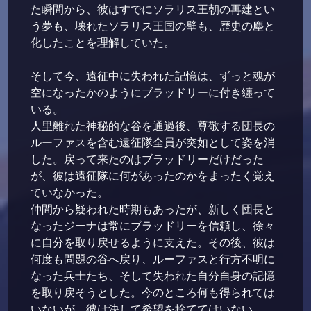
た瞬間から、彼はすでにソラリス王朝の再建とい
う夢も、壊れたソラリス王国の壁も、歴史の塵と
化したことを理解していた。
そして今、遠征中に失われた記憶は、ずっと魂が
空になったかのようにブラッドリーに付き纏って
いる。
人里離れた神秘的な谷を通過後、尊敬する団長の
ルーファスを含む遠征隊全員が突如として姿を消
した。戻って来たのはブラッドリーだけだった
が、彼は遠征隊に何があったのかをまったく覚え
ていなかった。
仲間から疑われた時期もあったが、新しく団長と
なったジーナは常にブラッドリーを信頼し、徐々
に自分を取り戻せるように支えた。その後、彼は
何度も問題の谷へ戻り、ルーファスと行方不明に
なった兵士たち、そして失われた自分自身の記憶
を取り戻そうとした。今のところ何も得られては
いないが、彼は決して希望を捨ててはいない。