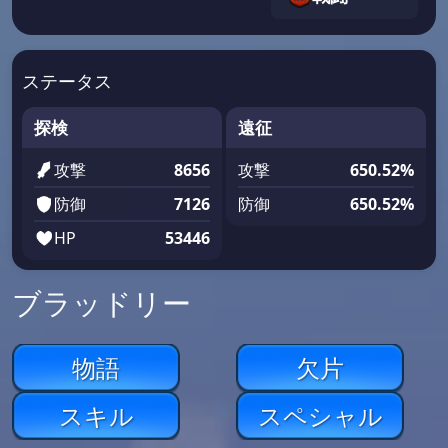
ステータス
探検
遠征
攻撃
8656
攻撃
650.52%
防御
7126
防御
650.52%
HP
53446
ブラッドリー
物語
欠片
スキル
スペシャル