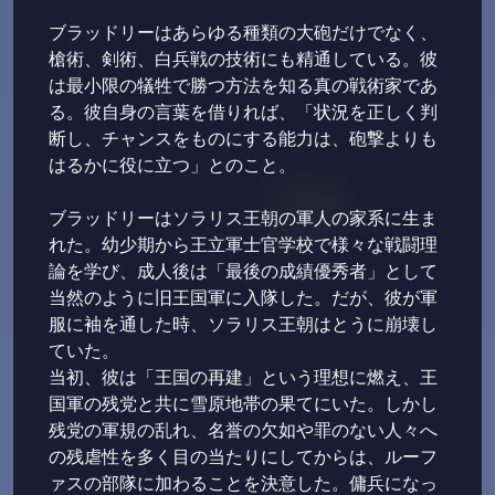
ブラッドリーはあらゆる種類の大砲だけでなく、
槍術、剣術、白兵戦の技術にも精通している。彼
は最小限の犠牲で勝つ方法を知る真の戦術家であ
る。彼自身の言葉を借りれば、「状況を正しく判
断し、チャンスをものにする能力は、砲撃よりも
はるかに役に立つ」とのこと。
ブラッドリーはソラリス王朝の軍人の家系に生ま
れた。幼少期から王立軍士官学校で様々な戦闘理
論を学び、成人後は「最後の成績優秀者」として
当然のように旧王国軍に入隊した。だが、彼が軍
服に袖を通した時、ソラリス王朝はとうに崩壊し
ていた。
当初、彼は「王国の再建」という理想に燃え、王
国軍の残党と共に雪原地帯の果てにいた。しかし
残党の軍規の乱れ、名誉の欠如や罪のない人々へ
の残虐性を多く目の当たりにしてからは、ルーフ
ァスの部隊に加わることを決意した。傭兵になっ