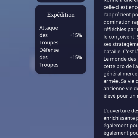
celle-ci est e
Expédition
l'apprécient p
domination rap
Attaque
réfléchies par
des
+15%
le conçoivent. 
Troupes
ses stratagème
Défense
bataille. C'est
des
+15%
Le monde des 
Troupes
cette pro de l'
général merce
armée. Sa vie 
ancienne vie de
élevé pour un
L'ouverture d
enrichissante 
également pour
également pou