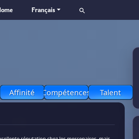
Search
Home
Français
for:
Affinité
Compétences
Talent
cellente réputation chez les mercenaires, mais