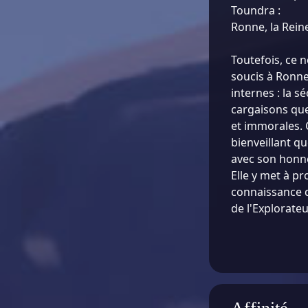
Toundra :
Ronne, la Rein
Toutefois, ce n
soucis à Ronne
internes : la s
cargaisons qu
et immorales. 
bienveillant qu
avec son honneu
Elle y met à p
connaissance d
de l'Explorateu