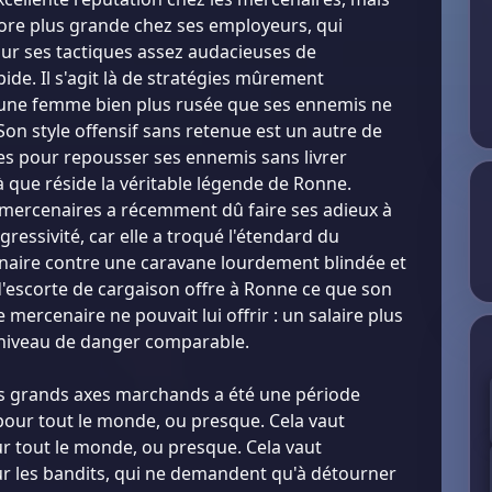
ncore plus grande chez ses employeurs, qui
our ses tactiques assez audacieuses de
ide. Il s'agit là de stratégies mûrement
 une femme bien plus rusée que ses ennemis ne
Son style offensif sans retenue est un autre de
s pour repousser ses ennemis sans livrer
 là que réside la véritable légende de Ronne.
mercenaires a récemment dû faire ses adieux à
agressivité, car elle a troqué l'étendard du
naire contre une caravane lourdement blindée et
d'escorte de cargaison offre à Ronne ce que son
 mercenaire ne pouvait lui offrir : un salaire plus
 niveau de danger comparable.
es grands axes marchands a été une période
pour tout le monde, ou presque. Cela vaut
 tout le monde, ou presque. Cela vaut
r les bandits, qui ne demandent qu'à détourner