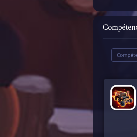
Compéten
Compéte