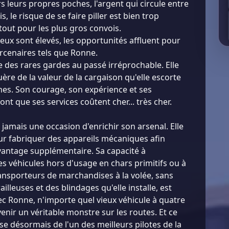
rs leurs propres poches, l'argent qui circule entre
ois, le risque de se faire piller est bien trop
tout pour les plus gros convois.
 jeux sont élevés, les opportunités affluent pour
rcenaires tels que Ronne.
e des rares gardes au passé irréprochable. Elle
ère de la valeur de la cargaison qu'elle escorte
es. Son courage, son expérience et ses
t que ses services coûtent cher... très cher.
jamais une occasion d'enrichir son arsenal. Elle
r fabriquer des appareils mécaniques afin
vantage supplémentaire. Sa capacité à
s véhicules hors d'usage en chars primitifs ou à
ansporteurs de marchandises à la volée, sans
ailleuses et des blindages qu'elle installe, est
ec Ronne, n'importe quel vieux véhicule à quatre
enir un véritable monstre sur les routes. Et ce
e désormais de l'un des meilleurs pilotes de la