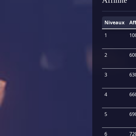
Affinité
Niveaux
Af
1
10
2
60
3
63
4
66
5
69
6
72