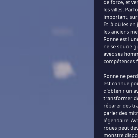
de force, et ve
les villes. Parf
important, sur
Et là où les en
les anciens me
Ronne est l'un
ne se soucie gu
avec ses homm
compétences fon
Ronne ne perd 
est connue pou
d'obtenir un a
transformer de
réparer des tr
parler des mitr
légendaire. Av
roues peut dev
monstre dispos