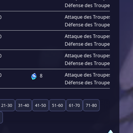
Défense des Troupes
+
1.95%
Attaque des Troupes
+
2.03%
0
Défense des Troupes
+
2.03%
Attaque des Troupes
+
2.10%
0
Défense des Troupes
+
2.10%
Attaque des Troupes
+
2.18%
0
Défense des Troupes
+
2.18%
Attaque des Troupes
+
2.85%
0
8
Défense des Troupes
+
2.85%
21-30
31-40
41-50
51-60
61-70
71-80